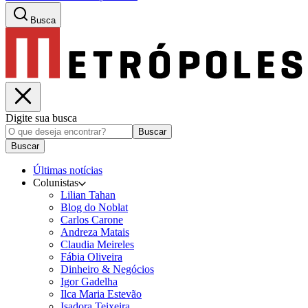
Busca
Digite sua busca
Buscar
Buscar
Últimas notícias
Colunistas
Lilian Tahan
Blog do Noblat
Carlos Carone
Andreza Matais
Claudia Meireles
Fábia Oliveira
Dinheiro & Negócios
Igor Gadelha
Ilca Maria Estevão
Isadora Teixeira