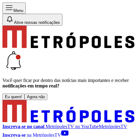
Menu
Ative nossas notificações
Você quer ficar por dentro das notícias mais importantes e receber
notificações em tempo real?
Eu quero!
Agora não
Inscreva-se no canal
MetrópolesTV no
YouTube
MetrópolesTV
Inscreva-se
na MetrópolesTV