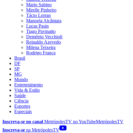
Mario Sabino
Mirelle Pinheiro
Tácio Lorran
Manoela Alcântara
Lucas Pasin
Tiago Pavinatto
Demétrio Vecchioli
Reinaldo Azevedo
Milena Teixeira
Rodrigo França
Brasil
DF
SP
MG
Mundo
Entretenimento
Vida & Estilo
Saúde
Ciência
Esportes
Especiais
Inscreva-se no canal
MetrópolesTV no
YouTube
MetrópolesTV
Inscreva-se
na MetrópolesTV