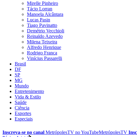
Mirelle Pinheiro
Tácio Lorran
Manoela Alcântara
Lucas Pasin
Tiago Pavinatto
Demétrio Vecchioli
Reinaldo Azevedo
Milena Teixeira
Alfredo Henrique
Rodrigo França
Vinícius Passarelli
Brasil
DF
SP
MG
Mundo
Entretenimento
Vida & Estilo
Saúde
Ciência
Esportes
Especiais
Inscreva-se no canal
MetrópolesTV no
YouTube
MetrópolesTV
Insc