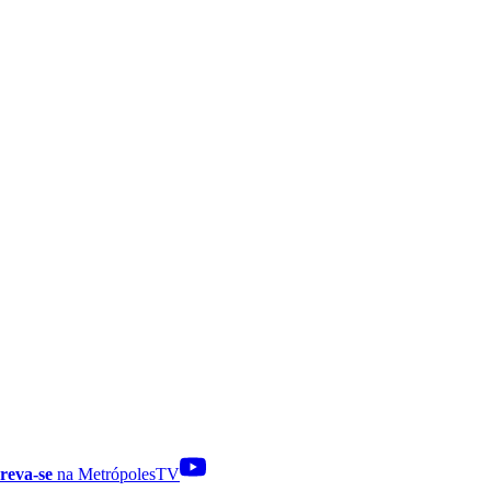
reva-se
na MetrópolesTV