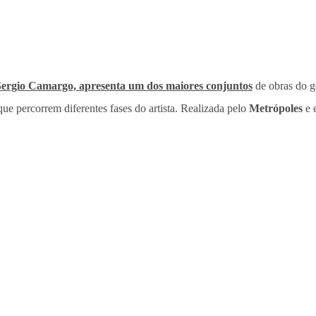
 Sergio Camargo, apresenta um dos maiores conjuntos
de obras do ge
ue percorrem diferentes fases do artista. Realizada pelo
Metrópoles
e 