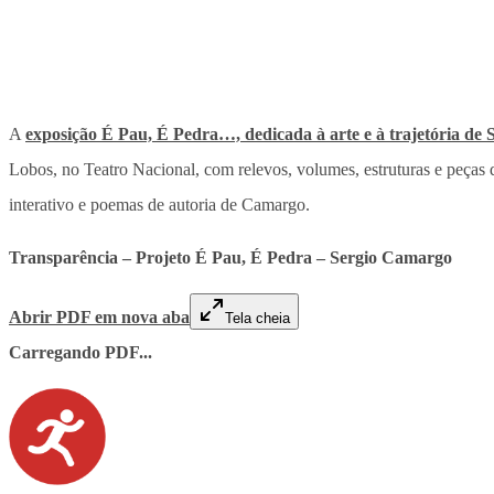
A
exposição É Pau, É Pedra…, dedicada à arte e à trajetória de
Lobos, no Teatro Nacional, com relevos, volumes, estruturas e peças q
interativo e poemas de autoria de Camargo.
Transparência – Projeto É Pau, É Pedra – Sergio Camargo
Abrir PDF em nova aba
Tela cheia
Carregando PDF...