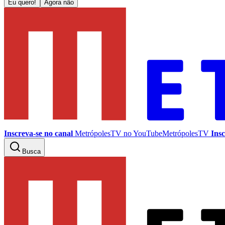
Eu quero!
Agora não
Inscreva-se no canal
MetrópolesTV no
YouTube
MetrópolesTV
Insc
Busca