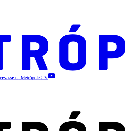
reva-se
na MetrópolesTV