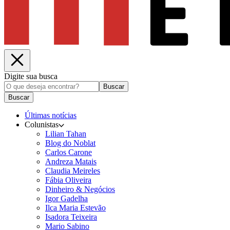
Digite sua busca
Buscar
Buscar
Últimas notícias
Colunistas
Lilian Tahan
Blog do Noblat
Carlos Carone
Andreza Matais
Claudia Meireles
Fábia Oliveira
Dinheiro & Negócios
Igor Gadelha
Ilca Maria Estevão
Isadora Teixeira
Mario Sabino