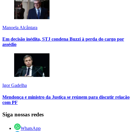
Manoela Alcântara
Em decisão inédita, STJ condena Buzzi à perda do cargo por
assédio
Igor Gadelha
Mendonça e ministro da Justiça se reúnem para discutir relação
com PF
Siga nossas redes
WhatsApp