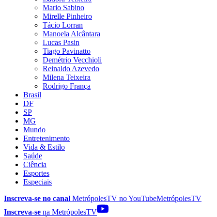
Mario Sabino
Mirelle Pinheiro
Tácio Lorran
Manoela Alcântara
Lucas Pasin
Tiago Pavinatto
Demétrio Vecchioli
Reinaldo Azevedo
Milena Teixeira
Rodrigo França
Brasil
DF
SP
MG
Mundo
Entretenimento
Vida & Estilo
Saúde
Ciência
Esportes
Especiais
Inscreva-se no canal
MetrópolesTV no
YouTube
MetrópolesTV
Inscreva-se
na MetrópolesTV