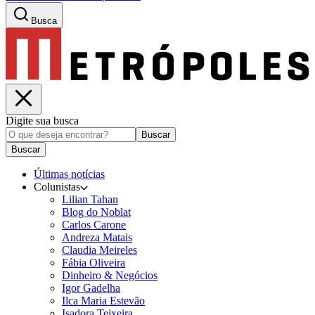
Busca
Digite sua busca
Buscar
Buscar
Últimas notícias
Colunistas
Lilian Tahan
Blog do Noblat
Carlos Carone
Andreza Matais
Claudia Meireles
Fábia Oliveira
Dinheiro & Negócios
Igor Gadelha
Ilca Maria Estevão
Isadora Teixeira