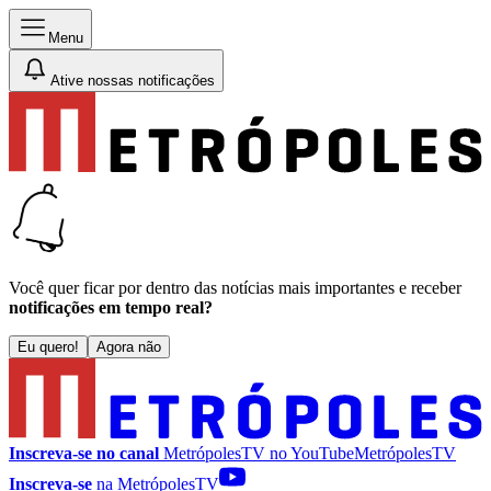
Menu
Ative nossas notificações
Você quer ficar por dentro das notícias mais importantes e receber
notificações em tempo real?
Eu quero!
Agora não
Inscreva-se no canal
MetrópolesTV no
YouTube
MetrópolesTV
Inscreva-se
na MetrópolesTV