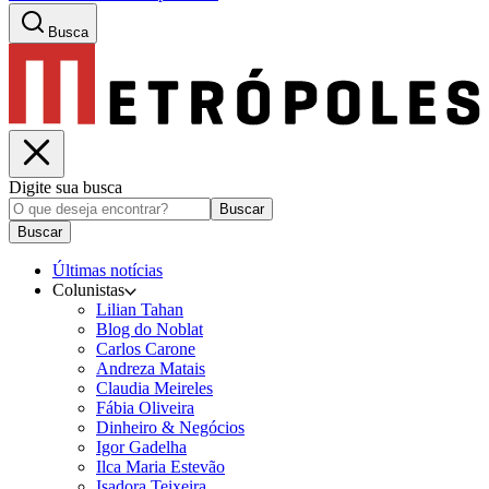
Busca
Digite sua busca
Buscar
Buscar
Últimas notícias
Colunistas
Lilian Tahan
Blog do Noblat
Carlos Carone
Andreza Matais
Claudia Meireles
Fábia Oliveira
Dinheiro & Negócios
Igor Gadelha
Ilca Maria Estevão
Isadora Teixeira