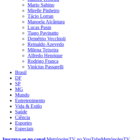
Mario Sabino
Mirelle Pinheiro
Tácio Lorran
Manoela Alcântara
Lucas Pasin
Tiago Pavinatto
Demétrio Vecchioli
Reinaldo Azevedo
Milena Teixeira
Alfredo Henrique
Rodrigo França
Vinícius Passarelli
Brasil
DF
SP
MG
Mundo
Entretenimento
Vida & Estilo
Saúde
Ciência
Esportes
Especiais
Inscreva-se no canal
MetrópolesTV no
YouTube
MetrópolesTV