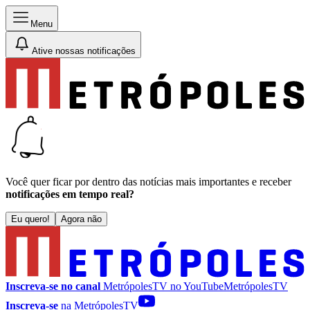
Menu
Ative nossas notificações
Você quer ficar por dentro das notícias mais importantes e receber
notificações em tempo real?
Eu quero!
Agora não
Inscreva-se no canal
MetrópolesTV no
YouTube
MetrópolesTV
Inscreva-se
na MetrópolesTV