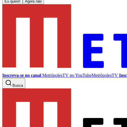
Eu quero!
Agora não
Inscreva-se no canal
MetrópolesTV no
YouTube
MetrópolesTV
Insc
Busca