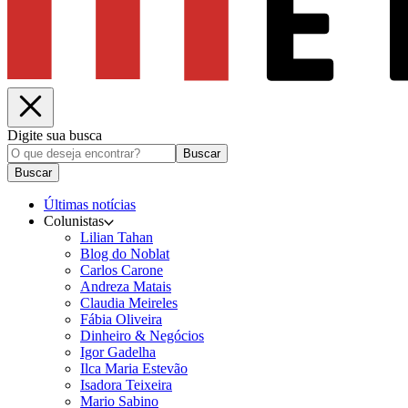
Digite sua busca
Buscar
Buscar
Últimas notícias
Colunistas
Lilian Tahan
Blog do Noblat
Carlos Carone
Andreza Matais
Claudia Meireles
Fábia Oliveira
Dinheiro & Negócios
Igor Gadelha
Ilca Maria Estevão
Isadora Teixeira
Mario Sabino