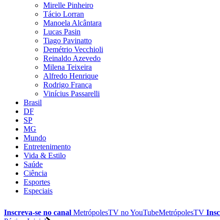
Mirelle Pinheiro
Tácio Lorran
Manoela Alcântara
Lucas Pasin
Tiago Pavinatto
Demétrio Vecchioli
Reinaldo Azevedo
Milena Teixeira
Alfredo Henrique
Rodrigo França
Vinícius Passarelli
Brasil
DF
SP
MG
Mundo
Entretenimento
Vida & Estilo
Saúde
Ciência
Esportes
Especiais
Inscreva-se no canal
MetrópolesTV no
YouTube
MetrópolesTV
Insc