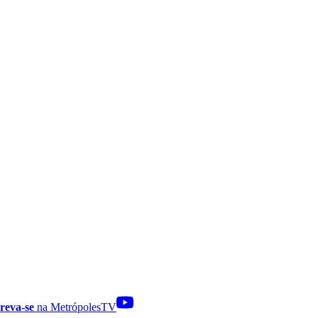
reva-se
na MetrópolesTV