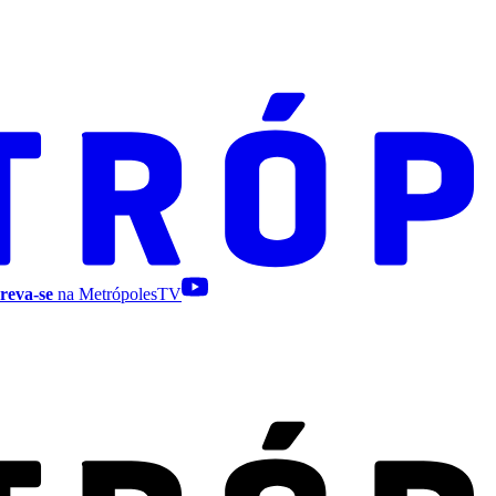
reva-se
na MetrópolesTV