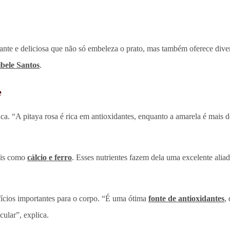
te e deliciosa que não só embeleza o prato, mas também oferece divers
ibele Santos
.
e
anca. “A pitaya rosa é rica em antioxidantes, enquanto a amarela é mais 
rais como
cálcio e ferro
. Esses nutrientes fazem dela uma excelente ali
fícios importantes para o corpo. “É uma ótima
fonte de antioxidantes
,
cular”, explica.