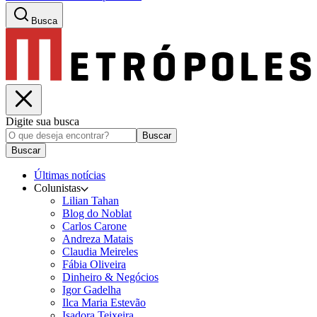
Busca
Digite sua busca
Buscar
Buscar
Últimas notícias
Colunistas
Lilian Tahan
Blog do Noblat
Carlos Carone
Andreza Matais
Claudia Meireles
Fábia Oliveira
Dinheiro & Negócios
Igor Gadelha
Ilca Maria Estevão
Isadora Teixeira