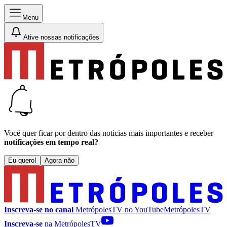
Menu
Ative nossas notificações
Você quer ficar por dentro das notícias mais importantes e receber
notificações em tempo real?
Eu quero!
Agora não
Inscreva-se no canal
MetrópolesTV no
YouTube
MetrópolesTV
Inscreva-se
na MetrópolesTV