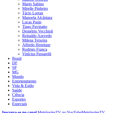
Mario Sabino
Mirelle Pinheiro
Tácio Lorran
Manoela Alcântara
Lucas Pasin
Tiago Pavinatto
Demétrio Vecchioli
Reinaldo Azevedo
Milena Teixeira
Alfredo Henrique
Rodrigo França
Vinícius Passarelli
Brasil
DF
SP
MG
Mundo
Entretenimento
Vida & Estilo
Saúde
Ciência
Esportes
Especiais
Inscreva-se no canal
MetrópolesTV no
YouTube
MetrópolesTV