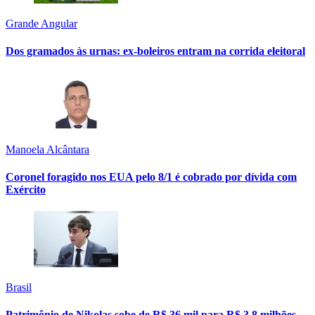
Grande Angular
Dos gramados às urnas: ex-boleiros entram na corrida eleitoral
Manoela Alcântara
Coronel foragido nos EUA pelo 8/1 é cobrado por dívida com
Exército
Brasil
Patrimônio de Nikolas sobe de R$ 36 mil para R$ 3,8 milhões