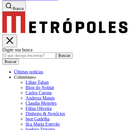
Busca
Digite sua busca
Buscar
Buscar
Últimas notícias
Colunistas
Lilian Tahan
Blog do Noblat
Carlos Carone
Andreza Matais
Claudia Meireles
Fábia Oliveira
Dinheiro & Negócios
Igor Gadelha
Ilca Maria Estevão
Isadora Teixeira