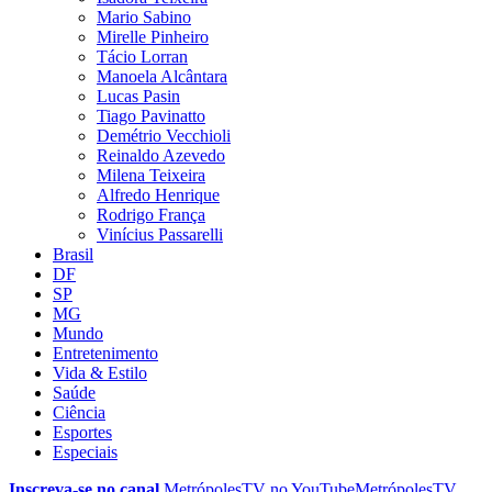
Mario Sabino
Mirelle Pinheiro
Tácio Lorran
Manoela Alcântara
Lucas Pasin
Tiago Pavinatto
Demétrio Vecchioli
Reinaldo Azevedo
Milena Teixeira
Alfredo Henrique
Rodrigo França
Vinícius Passarelli
Brasil
DF
SP
MG
Mundo
Entretenimento
Vida & Estilo
Saúde
Ciência
Esportes
Especiais
Inscreva-se no canal
MetrópolesTV no
YouTube
MetrópolesTV