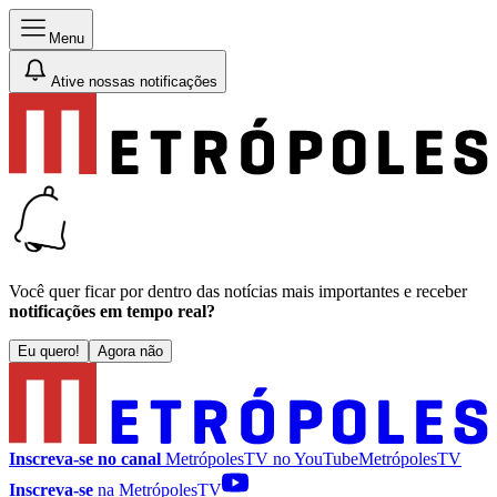
Menu
Ative nossas notificações
Você quer ficar por dentro das notícias mais importantes e receber
notificações em tempo real?
Eu quero!
Agora não
Inscreva-se no canal
MetrópolesTV no
YouTube
MetrópolesTV
Inscreva-se
na MetrópolesTV