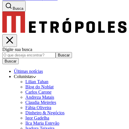
Busca
Digite sua busca
Buscar
Buscar
Últimas notícias
Colunistas
Lilian Tahan
Blog do Noblat
Carlos Carone
Andreza Matais
Claudia Meireles
Fábia Oliveira
Dinheiro & Negócios
Igor Gadelha
Ilca Maria Estevão
Isadora Teixeira