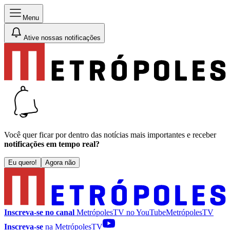
Menu
Ative nossas notificações
Você quer ficar por dentro das notícias mais importantes e receber
notificações em tempo real?
Eu quero!
Agora não
Inscreva-se no canal
MetrópolesTV no
YouTube
MetrópolesTV
Inscreva-se
na MetrópolesTV