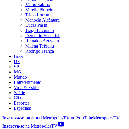
Mario Sabino
Mirelle Pinheiro
Tácio Lorran
Manoela Alcântara
Lucas Pasin
Tiago Pavinatto
Demétrio Vecchioli
Reinaldo Azevedo
Milena Teixeira
Rodrigo França
Brasil
DF
SP
MG
Mundo
Entretenimento
Vida & Estilo
Saúde
Ciência
Esportes
Especiais
Inscreva-se no canal
MetrópolesTV no
YouTube
MetrópolesTV
Inscreva-se
na MetrópolesTV