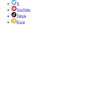
X
YouTube
Tiktok
Kwai