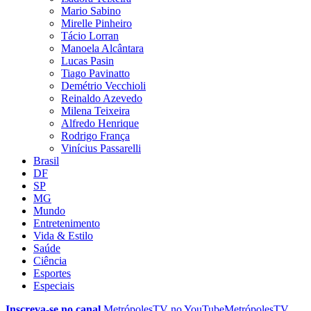
Mario Sabino
Mirelle Pinheiro
Tácio Lorran
Manoela Alcântara
Lucas Pasin
Tiago Pavinatto
Demétrio Vecchioli
Reinaldo Azevedo
Milena Teixeira
Alfredo Henrique
Rodrigo França
Vinícius Passarelli
Brasil
DF
SP
MG
Mundo
Entretenimento
Vida & Estilo
Saúde
Ciência
Esportes
Especiais
Inscreva-se no canal
MetrópolesTV no
YouTube
MetrópolesTV