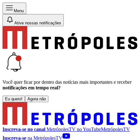
Menu
Ative nossas notificações
Você quer ficar por dentro das notícias mais importantes e receber
notificações em tempo real?
Eu quero!
Agora não
Inscreva-se no canal
MetrópolesTV no
YouTube
MetrópolesTV
Inscreva-se
na MetrópolesTV