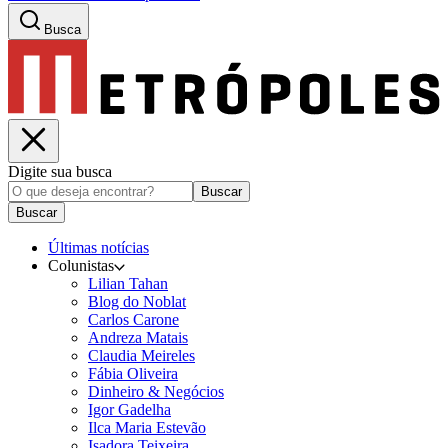
Busca
Digite sua busca
Buscar
Buscar
Últimas notícias
Colunistas
Lilian Tahan
Blog do Noblat
Carlos Carone
Andreza Matais
Claudia Meireles
Fábia Oliveira
Dinheiro & Negócios
Igor Gadelha
Ilca Maria Estevão
Isadora Teixeira