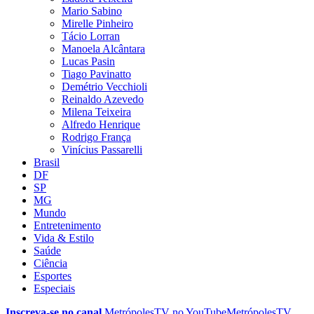
Mario Sabino
Mirelle Pinheiro
Tácio Lorran
Manoela Alcântara
Lucas Pasin
Tiago Pavinatto
Demétrio Vecchioli
Reinaldo Azevedo
Milena Teixeira
Alfredo Henrique
Rodrigo França
Vinícius Passarelli
Brasil
DF
SP
MG
Mundo
Entretenimento
Vida & Estilo
Saúde
Ciência
Esportes
Especiais
Inscreva-se no canal
MetrópolesTV no
YouTube
MetrópolesTV