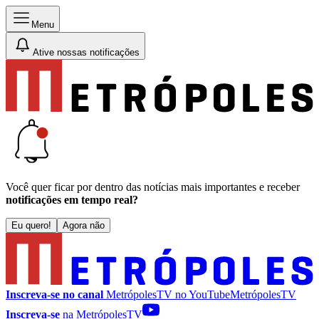
Menu
Ative nossas notificações
Você quer ficar por dentro das notícias mais importantes e receber
notificações em tempo real?
Eu quero!
Agora não
Inscreva-se no canal
MetrópolesTV no
YouTube
MetrópolesTV
Inscreva-se
na MetrópolesTV