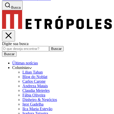
Busca
Digite sua busca
Buscar
Buscar
Últimas notícias
Colunistas
Lilian Tahan
Blog do Noblat
Carlos Carone
Andreza Matais
Claudia Meireles
Fábia Oliveira
Dinheiro & Negócios
Igor Gadelha
Ilca Maria Estevão
Isadora Teixeira