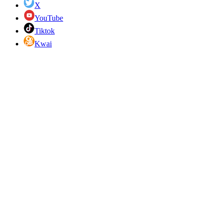
X
YouTube
Tiktok
Kwai