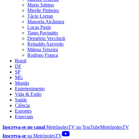
Mario Sabino
Mirelle Pinheiro
Tácio Lorran
Manoela Alcântara
Lucas Pasin
Tiago Pavinatto
Demétrio Vecchioli
Reinaldo Azevedo
Milena Teixeira
Rodrigo França
Brasil
DF
SP
MG
Mundo
Entretenimento
Vida & Estilo
Saúde
Ciência
Esportes
Especiais
Inscreva-se no canal
MetrópolesTV no
YouTube
MetrópolesTV
Inscreva-se
na MetrópolesTV