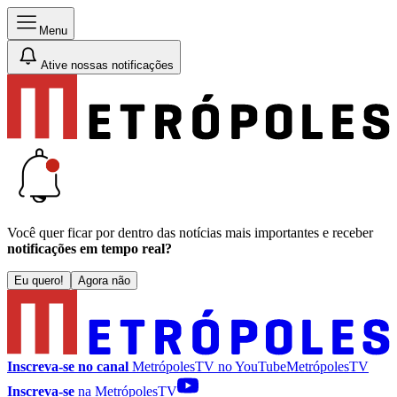
Menu
Ative nossas notificações
Você quer ficar por dentro das notícias mais importantes e receber
notificações em tempo real?
Eu quero!
Agora não
Inscreva-se no canal
MetrópolesTV no
YouTube
MetrópolesTV
Inscreva-se
na MetrópolesTV