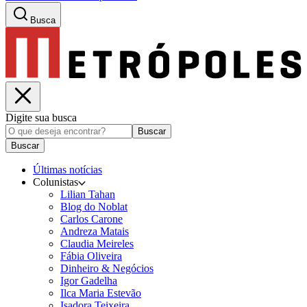
Busca
Digite sua busca
Buscar
Buscar
Últimas notícias
Colunistas
Lilian Tahan
Blog do Noblat
Carlos Carone
Andreza Matais
Claudia Meireles
Fábia Oliveira
Dinheiro & Negócios
Igor Gadelha
Ilca Maria Estevão
Isadora Teixeira