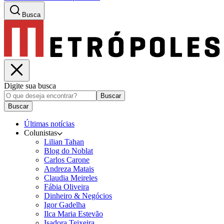
Busca
Digite sua busca
Buscar
Buscar
Últimas notícias
Colunistas
Lilian Tahan
Blog do Noblat
Carlos Carone
Andreza Matais
Claudia Meireles
Fábia Oliveira
Dinheiro & Negócios
Igor Gadelha
Ilca Maria Estevão
Isadora Teixeira