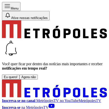
Menu
Ative nossas notificações
Você quer ficar por dentro das notícias mais importantes e receber
notificações em tempo real?
Eu quero!
Agora não
Inscreva-se no canal
MetrópolesTV no
YouTube
MetrópolesTV
Inscreva-se
na MetrópolesTV