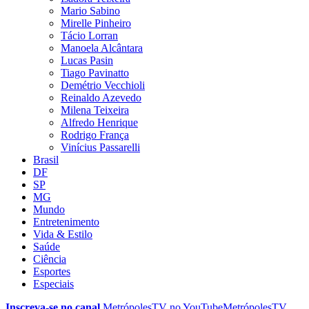
Mario Sabino
Mirelle Pinheiro
Tácio Lorran
Manoela Alcântara
Lucas Pasin
Tiago Pavinatto
Demétrio Vecchioli
Reinaldo Azevedo
Milena Teixeira
Alfredo Henrique
Rodrigo França
Vinícius Passarelli
Brasil
DF
SP
MG
Mundo
Entretenimento
Vida & Estilo
Saúde
Ciência
Esportes
Especiais
Inscreva-se no canal
MetrópolesTV no
YouTube
MetrópolesTV