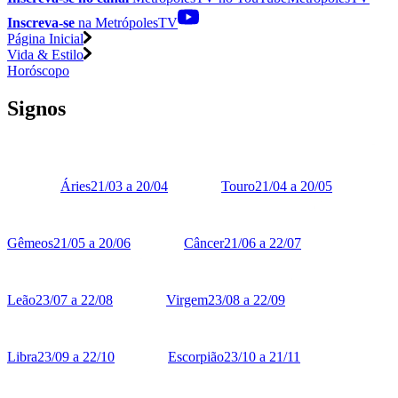
Inscreva-se
na MetrópolesTV
Página Inicial
Vida & Estilo
Horóscopo
Signos
Áries
21/03 a 20/04
Touro
21/04 a 20/05
Gêmeos
21/05 a 20/06
Câncer
21/06 a 22/07
Leão
23/07 a 22/08
Virgem
23/08 a 22/09
Libra
23/09 a 22/10
Escorpião
23/10 a 21/11