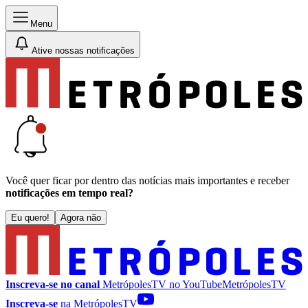
Menu
Ative nossas notificações
Você quer ficar por dentro das notícias mais importantes e receber
notificações em tempo real?
Eu quero!
Agora não
Inscreva-se no canal
MetrópolesTV no
YouTube
MetrópolesTV
Inscreva-se
na MetrópolesTV