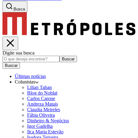
Busca
Digite sua busca
Buscar
Buscar
Últimas notícias
Colunistas
Lilian Tahan
Blog do Noblat
Carlos Carone
Andreza Matais
Claudia Meireles
Fábia Oliveira
Dinheiro & Negócios
Igor Gadelha
Ilca Maria Estevão
Isadora Teixeira