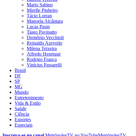
Mario Sabino
Mirelle Pinheiro
Tácio Lorran
Manoela Alcântara
Lucas Pasin
Tiago Pavinatto
Demétrio Vecchioli
Reinaldo Azevedo
Milena Teixeira
Alfredo Henrique
Rodrigo França
Vinícius Passarelli
Brasil
DF
SP
MG
Mundo
Entretenimento
Vida & Estilo
Saúde
Ciência
Esportes
Especiais
Inscreva-se no canal
MetrópolesTV no
YouTube
MetrópolesTV