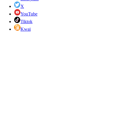
X
YouTube
Tiktok
Kwai