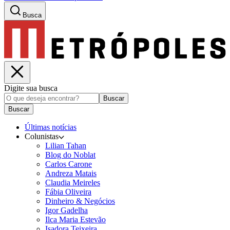
Busca
Digite sua busca
Buscar
Buscar
Últimas notícias
Colunistas
Lilian Tahan
Blog do Noblat
Carlos Carone
Andreza Matais
Claudia Meireles
Fábia Oliveira
Dinheiro & Negócios
Igor Gadelha
Ilca Maria Estevão
Isadora Teixeira