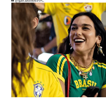
@garciasfotos/FFC