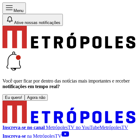
Menu
Ative nossas notificações
Você quer ficar por dentro das notícias mais importantes e receber
notificações em tempo real?
Eu quero!
Agora não
Inscreva-se no canal
MetrópolesTV no
YouTube
MetrópolesTV
Inscreva-se
na MetrópolesTV