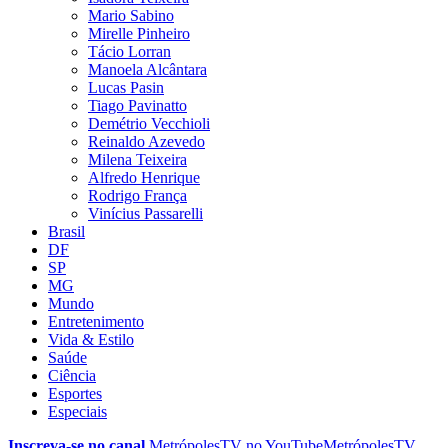
Mario Sabino
Mirelle Pinheiro
Tácio Lorran
Manoela Alcântara
Lucas Pasin
Tiago Pavinatto
Demétrio Vecchioli
Reinaldo Azevedo
Milena Teixeira
Alfredo Henrique
Rodrigo França
Vinícius Passarelli
Brasil
DF
SP
MG
Mundo
Entretenimento
Vida & Estilo
Saúde
Ciência
Esportes
Especiais
Inscreva-se no canal
MetrópolesTV no
YouTube
MetrópolesTV