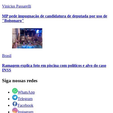
Vinicius Passarelli
MP pede impugnação de candidatura de deputada por uso de
"Bolsonaro"
Brasil
Ramagem explica foto em piscina com políticos e alvo do caso
INSS
Siga nossas redes
WhatsApp
Telegram
Facebook
Instagram