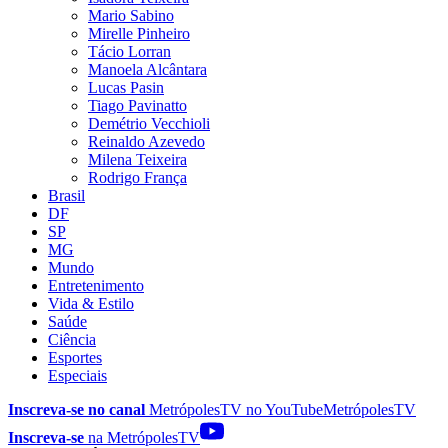
Mario Sabino
Mirelle Pinheiro
Tácio Lorran
Manoela Alcântara
Lucas Pasin
Tiago Pavinatto
Demétrio Vecchioli
Reinaldo Azevedo
Milena Teixeira
Rodrigo França
Brasil
DF
SP
MG
Mundo
Entretenimento
Vida & Estilo
Saúde
Ciência
Esportes
Especiais
Inscreva-se no canal
MetrópolesTV no
YouTube
MetrópolesTV
Inscreva-se
na MetrópolesTV