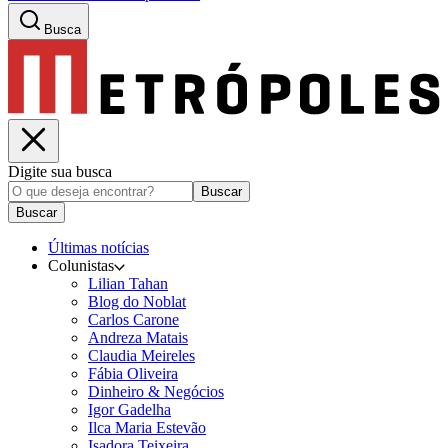
Busca
Digite sua busca
Buscar
Buscar
Últimas notícias
Colunistas
Lilian Tahan
Blog do Noblat
Carlos Carone
Andreza Matais
Claudia Meireles
Fábia Oliveira
Dinheiro & Negócios
Igor Gadelha
Ilca Maria Estevão
Isadora Teixeira