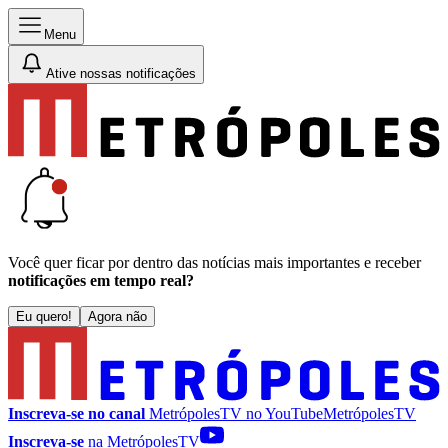
Menu
Ative nossas notificações
Você quer ficar por dentro das notícias mais importantes e receber
notificações em tempo real?
Eu quero!
Agora não
Inscreva-se no canal
MetrópolesTV no
YouTube
MetrópolesTV
Inscreva-se
na MetrópolesTV