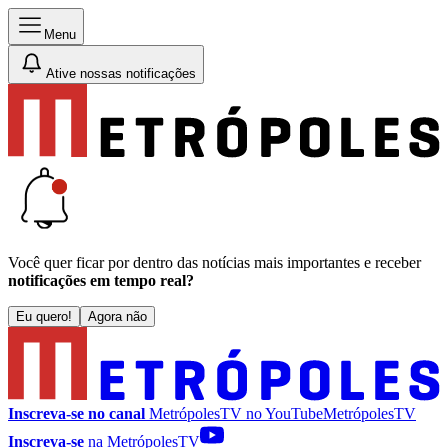
Menu
Ative nossas notificações
Você quer ficar por dentro das notícias mais importantes e receber
notificações em tempo real?
Eu quero!
Agora não
Inscreva-se no canal
MetrópolesTV no
YouTube
MetrópolesTV
Inscreva-se
na MetrópolesTV