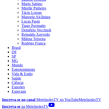
Mario Sabino
Mirelle Pinheiro
Tácio Lorran
Manoela Alcântara
Lucas Pasin
Tiago Pavinatto
Demétrio Vecchioli
Reinaldo Azevedo
Milena Teixeira
Rodrigo França
Brasil
DF
SP
MG
Mundo
Entretenimento
Vida & Estilo
Saúde
Ciência
Esportes
Especiais
Inscreva-se no canal
MetrópolesTV no
YouTube
MetrópolesTV
Inscreva-se
na MetrópolesTV