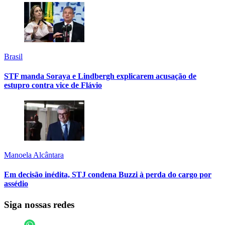
Brasil
STF manda Soraya e Lindbergh explicarem acusação de
estupro contra vice de Flávio
Manoela Alcântara
Em decisão inédita, STJ condena Buzzi à perda do cargo por
assédio
Siga nossas redes