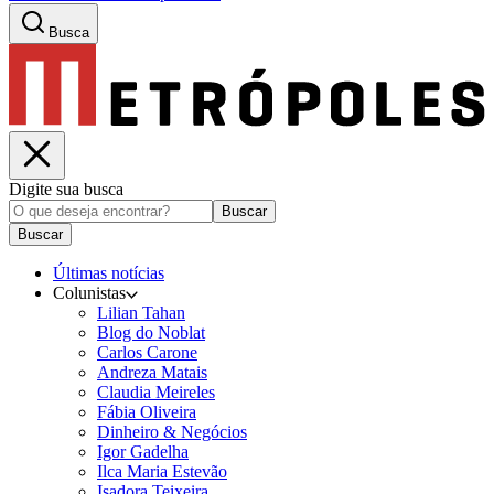
Busca
Digite sua busca
Buscar
Buscar
Últimas notícias
Colunistas
Lilian Tahan
Blog do Noblat
Carlos Carone
Andreza Matais
Claudia Meireles
Fábia Oliveira
Dinheiro & Negócios
Igor Gadelha
Ilca Maria Estevão
Isadora Teixeira