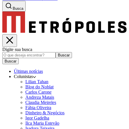
Busca
Digite sua busca
Buscar
Buscar
Últimas notícias
Colunistas
Lilian Tahan
Blog do Noblat
Carlos Carone
Andreza Matais
Claudia Meireles
Fábia Oliveira
Dinheiro & Negócios
Igor Gadelha
Ilca Maria Estevão
Isadora Teixeira