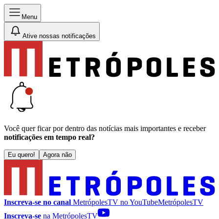
Menu
Ative nossas notificações
Você quer ficar por dentro das notícias mais importantes e receber
notificações em tempo real?
Eu quero!
Agora não
Inscreva-se no canal
MetrópolesTV no
YouTube
MetrópolesTV
Inscreva-se
na MetrópolesTV