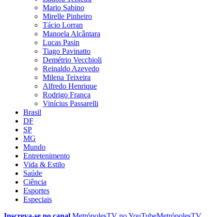
Mario Sabino
Mirelle Pinheiro
Tácio Lorran
Manoela Alcântara
Lucas Pasin
Tiago Pavinatto
Demétrio Vecchioli
Reinaldo Azevedo
Milena Teixeira
Alfredo Henrique
Rodrigo França
Vinícius Passarelli
Brasil
DF
SP
MG
Mundo
Entretenimento
Vida & Estilo
Saúde
Ciência
Esportes
Especiais
Inscreva-se no canal
MetrópolesTV no
YouTube
MetrópolesTV