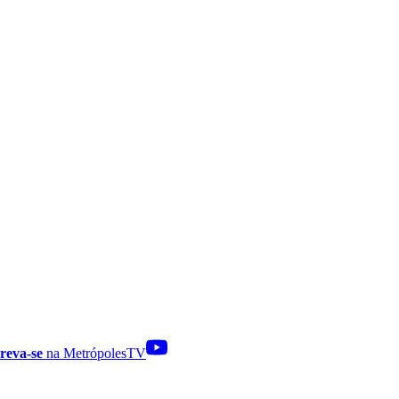
reva-se
na MetrópolesTV