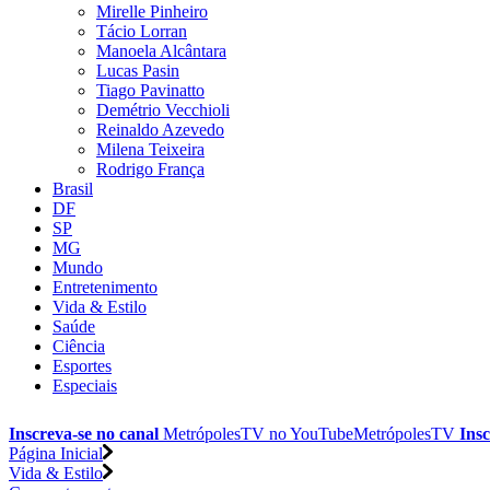
Mirelle Pinheiro
Tácio Lorran
Manoela Alcântara
Lucas Pasin
Tiago Pavinatto
Demétrio Vecchioli
Reinaldo Azevedo
Milena Teixeira
Rodrigo França
Brasil
DF
SP
MG
Mundo
Entretenimento
Vida & Estilo
Saúde
Ciência
Esportes
Especiais
Inscreva-se no canal
MetrópolesTV no
YouTube
MetrópolesTV
Insc
Página Inicial
Vida & Estilo