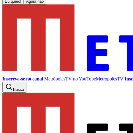
Eu quero!
Agora não
Inscreva-se no canal
MetrópolesTV no
YouTube
MetrópolesTV
Insc
Busca