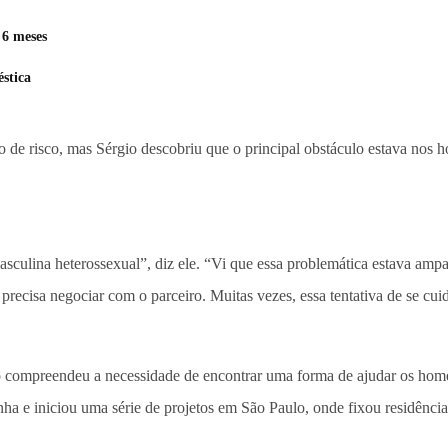
 6 meses
stica
e risco, mas Sérgio descobriu que o principal obstáculo estava nos h
culina heterossexual”, diz ele. “Vi que essa problemática estava amp
recisa negociar com o parceiro. Muitas vezes, essa tentativa de se cuid
o compreendeu a necessidade de encontrar uma forma de ajudar os homens
ha e iniciou uma série de projetos em São Paulo, onde fixou residência