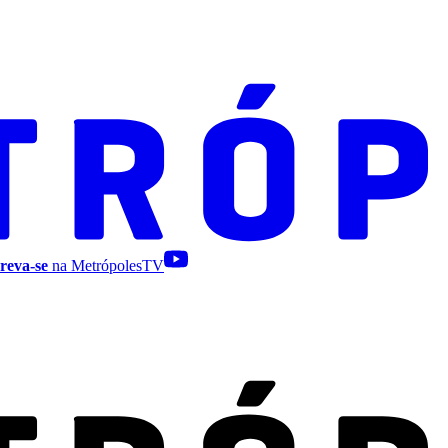
reva-se
na MetrópolesTV