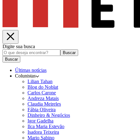
Digite sua busca
Buscar
Buscar
Últimas notícias
Colunistas
Lilian Tahan
Blog do Noblat
Carlos Carone
Andreza Matais
Claudia Meireles
Fábia Oliveira
Dinheiro & Negócios
Igor Gadelha
Ilca Maria Estevão
Isadora Teixeira
Mario Sabino