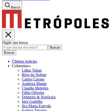
Busca
Digite sua busca
Buscar
Buscar
Últimas notícias
Colunistas
Lilian Tahan
Blog do Noblat
Carlos Carone
Andreza Matais
Claudia Meireles
Fábia Oliveira
Dinheiro & Negócios
Igor Gadelha
Ilca Maria Estevão
Isadora Teixeira