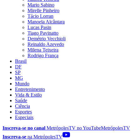
Mario Sabino
Mirelle Pinheiro
Tácio Lorran
Manoela Alcântara
Lucas Pasin
Tiago Pavinatto
Demétrio Vecchioli
Reinaldo Azevedo
Milena Teixeira
Rodrigo França
Brasil
DF
SP
MG
Mundo
Entretenimento
Vida & Estilo
Saúde
Ciência
Esportes
Especiais
Inscreva-se no canal
MetrópolesTV no
YouTube
MetrópolesTV
Inscreva-se
na MetrópolesTV