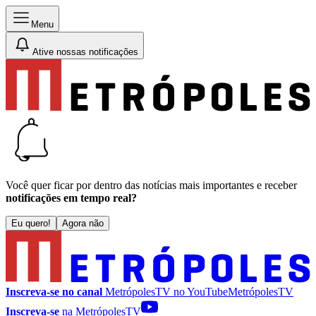
Menu
Ative nossas notificações
Você quer ficar por dentro das notícias mais importantes e receber
notificações em tempo real?
Eu quero!
Agora não
Inscreva-se no canal
MetrópolesTV no
YouTube
MetrópolesTV
Inscreva-se
na MetrópolesTV