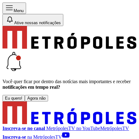
Menu
Ative nossas notificações
Você quer ficar por dentro das notícias mais importantes e receber
notificações em tempo real?
Eu quero!
Agora não
Inscreva-se no canal
MetrópolesTV no
YouTube
MetrópolesTV
Inscreva-se
na MetrópolesTV