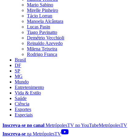
Mario Sabino
Mirelle Pinheiro
Tácio Lorran
Manoela Alcântara
Lucas Pasin
Tiago Pavinatto
Demétrio Vecchioli
Reinaldo Azevedo
Milena Teixeira
Rodrigo França
Brasil
DF
SP
MG
Mundo
Entretenimento
Vida & Estilo
Saúde
Ciência
Esportes
Especiais
Inscreva-se no canal
MetrópolesTV no
YouTube
MetrópolesTV
Inscreva-se
na MetrópolesTV