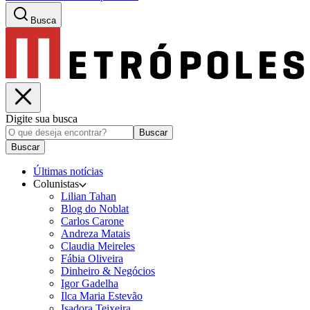
Busca
Digite sua busca
Buscar
Buscar
Últimas notícias
Colunistas
Lilian Tahan
Blog do Noblat
Carlos Carone
Andreza Matais
Claudia Meireles
Fábia Oliveira
Dinheiro & Negócios
Igor Gadelha
Ilca Maria Estevão
Isadora Teixeira