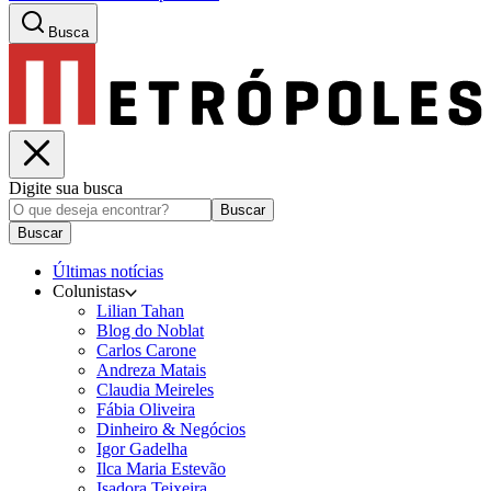
Busca
Digite sua busca
Buscar
Buscar
Últimas notícias
Colunistas
Lilian Tahan
Blog do Noblat
Carlos Carone
Andreza Matais
Claudia Meireles
Fábia Oliveira
Dinheiro & Negócios
Igor Gadelha
Ilca Maria Estevão
Isadora Teixeira