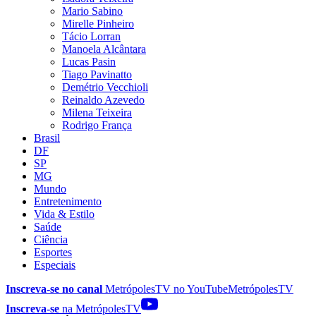
Mario Sabino
Mirelle Pinheiro
Tácio Lorran
Manoela Alcântara
Lucas Pasin
Tiago Pavinatto
Demétrio Vecchioli
Reinaldo Azevedo
Milena Teixeira
Rodrigo França
Brasil
DF
SP
MG
Mundo
Entretenimento
Vida & Estilo
Saúde
Ciência
Esportes
Especiais
Inscreva-se no canal
MetrópolesTV no
YouTube
MetrópolesTV
Inscreva-se
na MetrópolesTV