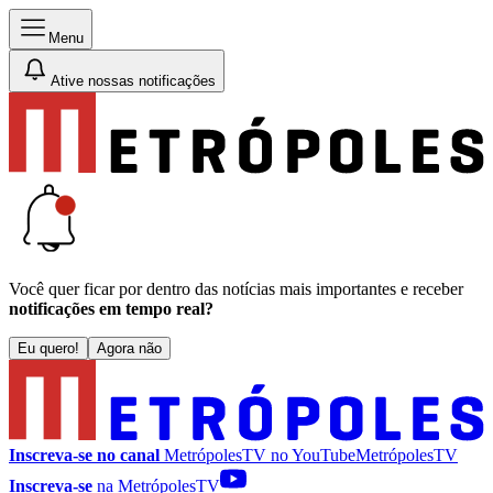
Menu
Ative nossas notificações
Você quer ficar por dentro das notícias mais importantes e receber
notificações em tempo real?
Eu quero!
Agora não
Inscreva-se no canal
MetrópolesTV no
YouTube
MetrópolesTV
Inscreva-se
na MetrópolesTV