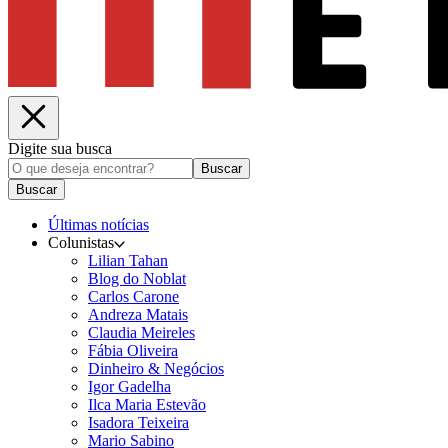
Digite sua busca
Buscar
Buscar
Últimas notícias
Colunistas
Lilian Tahan
Blog do Noblat
Carlos Carone
Andreza Matais
Claudia Meireles
Fábia Oliveira
Dinheiro & Negócios
Igor Gadelha
Ilca Maria Estevão
Isadora Teixeira
Mario Sabino