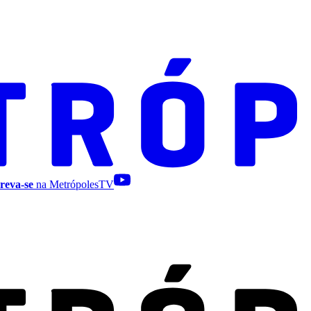
reva-se
na MetrópolesTV