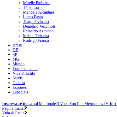
Mirelle Pinheiro
Tácio Lorran
Manoela Alcântara
Lucas Pasin
Tiago Pavinatto
Demétrio Vecchioli
Reinaldo Azevedo
Milena Teixeira
Rodrigo França
Brasil
DF
SP
MG
Mundo
Entretenimento
Vida & Estilo
Saúde
Ciência
Esportes
Especiais
Inscreva-se no canal
MetrópolesTV no
YouTube
MetrópolesTV
Insc
Página Inicial
Vida & Estilo