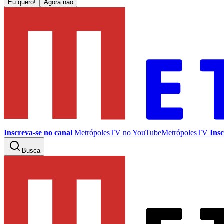
Eu quero!
Agora não
Inscreva-se no canal
MetrópolesTV no
YouTube
MetrópolesTV
Insc
Busca