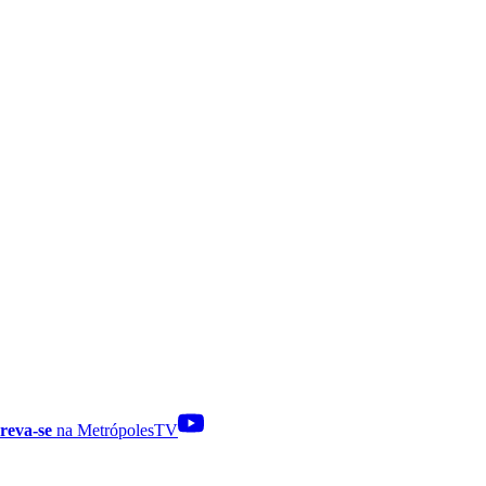
reva-se
na MetrópolesTV