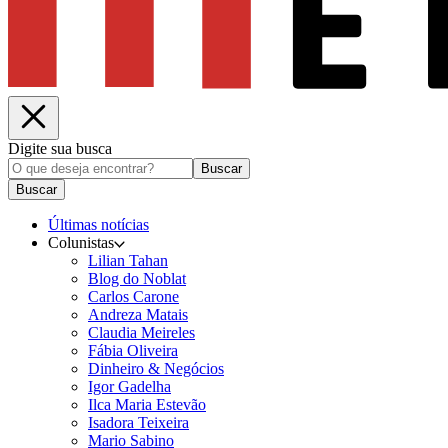
Digite sua busca
Buscar
Buscar
Últimas notícias
Colunistas
Lilian Tahan
Blog do Noblat
Carlos Carone
Andreza Matais
Claudia Meireles
Fábia Oliveira
Dinheiro & Negócios
Igor Gadelha
Ilca Maria Estevão
Isadora Teixeira
Mario Sabino