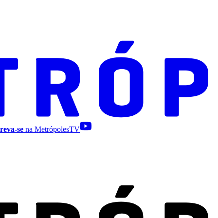
reva-se
na MetrópolesTV