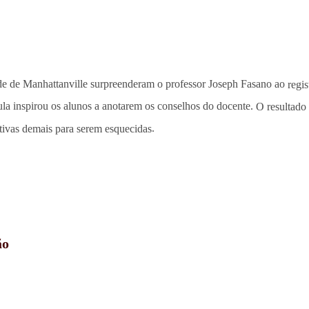
de de Manhattanville surpreenderam o professor Joseph Fasano ao
regi
aula inspirou os alunos a anotarem os conselhos do docente.
O resultado
ativas demais para serem esquecidas
.
ão