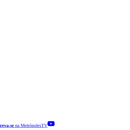
reva-se
na MetrópolesTV