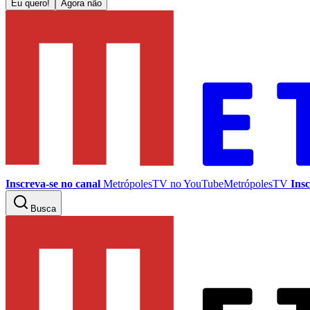
Eu quero!
Agora não
Inscreva-se no canal
MetrópolesTV no
YouTube
MetrópolesTV
Insc
Busca