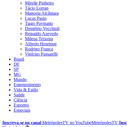
Mirelle Pinheiro
Tácio Lorran
Manoela Alcântara
Lucas Pasin
Tiago Pavinatto
Demétrio Vecchioli
Reinaldo Azevedo
Milena Teixeira
Alfredo Henrique
Rodrigo França
Vinícius Passarelli
Brasil
DF
SP
MG
Mundo
Entretenimento
Vida & Estilo
Saúde
Ciência
Esportes
Especiais
Inscreva-se no canal
MetrópolesTV no
YouTube
MetrópolesTV
Insc