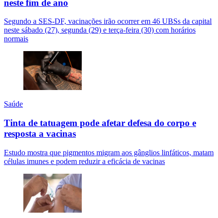
neste fim de ano
Segundo a SES-DF, vacinações irão ocorrer em 46 UBSs da capital
neste sábado (27), segunda (29) e terça-feira (30) com horários
normais
Saúde
Tinta de tatuagem pode afetar defesa do corpo e
resposta a vacinas
Estudo mostra que pigmentos migram aos gânglios linfáticos, matam
células imunes e podem reduzir a eficácia de vacinas