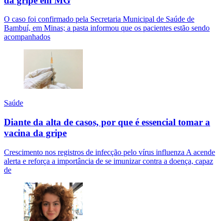
da gripe em MG
O caso foi confirmado pela Secretaria Municipal de Saúde de
Bambuí, em Minas; a pasta informou que os pacientes estão sendo
acompanhados
Saúde
Diante da alta de casos, por que é essencial tomar a
vacina da gripe
Crescimento nos registros de infecção pelo vírus influenza A acende
alerta e reforça a importância de se imunizar contra a doença, capaz
de