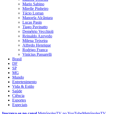
Mario Sabino
Mirelle Pinheiro
Tácio Lorran
Manoela Alcântara
Lucas Pasin
Tiago Pavinatto
Demétrio Vecchioli
Reinaldo Azevedo
Milena Teixeira
Alfredo Henrique
Rodrigo França
Vinícius Passarelli
Brasil
DF
SP
MG
Mundo
Entretenimento
Vida & Estilo
Saúde
Ciência
Esportes
Especiais
Inscreva-se no canal
MetrópolesTV no
YouTube
MetrópolesTV