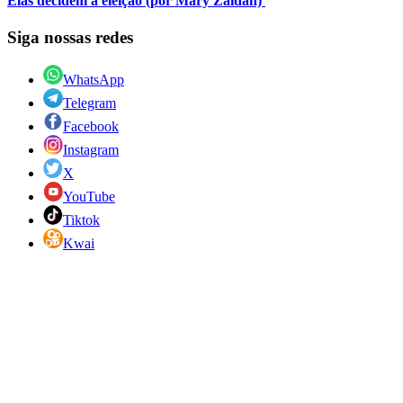
Elas decidem a eleição (por Mary Zaidan)
Siga nossas redes
WhatsApp
Telegram
Facebook
Instagram
X
YouTube
Tiktok
Kwai