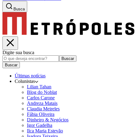
Busca
Digite sua busca
Buscar
Buscar
Últimas notícias
Colunistas
Lilian Tahan
Blog do Noblat
Carlos Carone
Andreza Matais
Claudia Meireles
Fábia Oliveira
Dinheiro & Negócios
Igor Gadelha
Ilca Maria Estevão
Isadora Teixeira