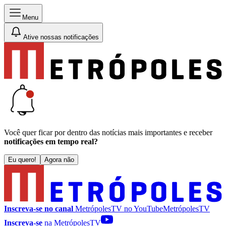
Menu
Ative nossas notificações
Você quer ficar por dentro das notícias mais importantes e receber
notificações em tempo real?
Eu quero!
Agora não
Inscreva-se no canal
MetrópolesTV no
YouTube
MetrópolesTV
Inscreva-se
na MetrópolesTV