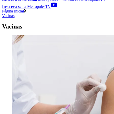
Inscreva-se
na MetrópolesTV
Página Inicial
Vacinas
Vacinas