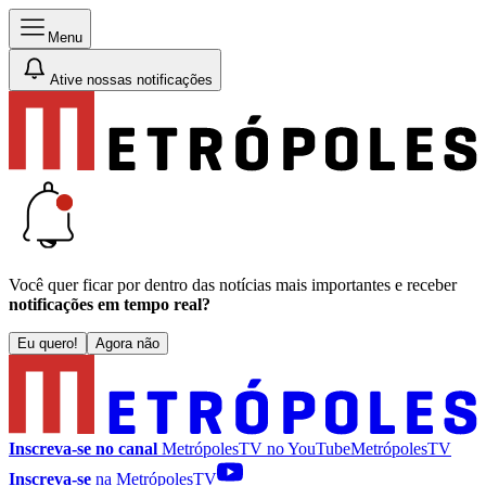
Menu
Ative nossas notificações
Você quer ficar por dentro das notícias mais importantes e receber
notificações em tempo real?
Eu quero!
Agora não
Inscreva-se no canal
MetrópolesTV no
YouTube
MetrópolesTV
Inscreva-se
na MetrópolesTV