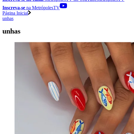
Inscreva-se
na MetrópolesTV
Página Inicial
unhas
unhas