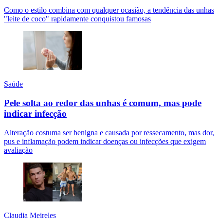
Como o estilo combina com qualquer ocasião, a tendência das unhas
"leite de coco" rapidamente conquistou famosas
Saúde
Pele solta ao redor das unhas é comum, mas pode
indicar infecção
Alteração costuma ser benigna e causada por ressecamento, mas dor,
pus e inflamação podem indicar doenças ou infecções que exigem
avaliação
Claudia Meireles