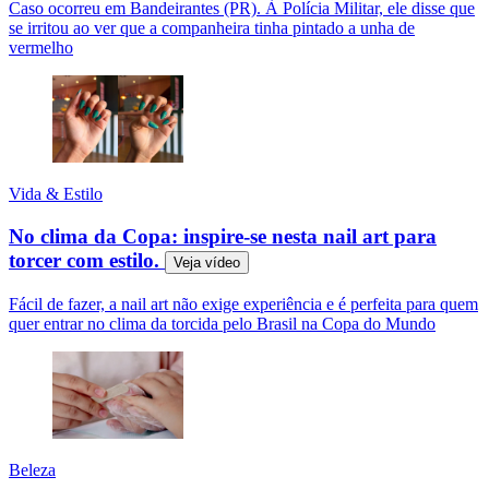
Caso ocorreu em Bandeirantes (PR). À Polícia Militar, ele disse que
se irritou ao ver que a companheira tinha pintado a unha de
vermelho
Vida & Estilo
No clima da Copa: inspire-se nesta nail art para
torcer com estilo.
Veja
vídeo
Fácil de fazer, a nail art não exige experiência e é perfeita para quem
quer entrar no clima da torcida pelo Brasil na Copa do Mundo
Beleza