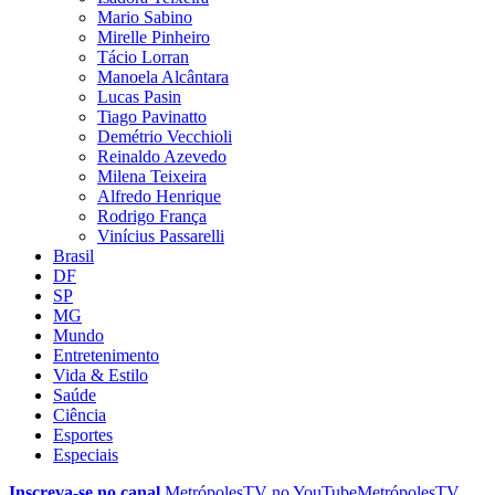
Mario Sabino
Mirelle Pinheiro
Tácio Lorran
Manoela Alcântara
Lucas Pasin
Tiago Pavinatto
Demétrio Vecchioli
Reinaldo Azevedo
Milena Teixeira
Alfredo Henrique
Rodrigo França
Vinícius Passarelli
Brasil
DF
SP
MG
Mundo
Entretenimento
Vida & Estilo
Saúde
Ciência
Esportes
Especiais
Inscreva-se no canal
MetrópolesTV no
YouTube
MetrópolesTV