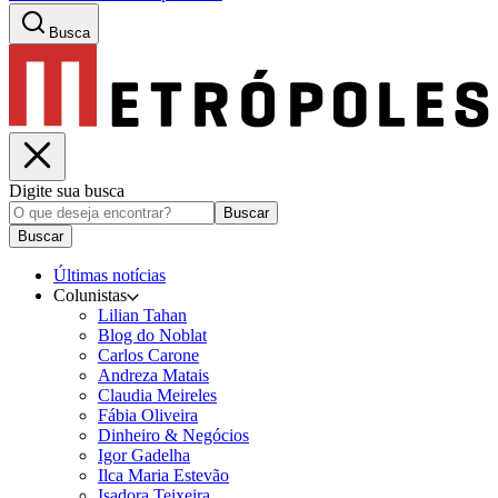
Busca
Digite sua busca
Buscar
Buscar
Últimas notícias
Colunistas
Lilian Tahan
Blog do Noblat
Carlos Carone
Andreza Matais
Claudia Meireles
Fábia Oliveira
Dinheiro & Negócios
Igor Gadelha
Ilca Maria Estevão
Isadora Teixeira