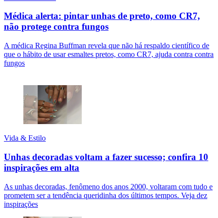
Médica alerta: pintar unhas de preto, como CR7,
não protege contra fungos
A médica Regina Buffman revela que não há respaldo científico de
que o hábito de usar esmaltes pretos, como CR7, ajuda contra contra
fungos
Vida & Estilo
Unhas decoradas voltam a fazer sucesso; confira 10
inspirações em alta
As unhas decoradas, fenômeno dos anos 2000, voltaram com tudo e
prometem ser a tendência queridinha dos últimos tempos. Veja dez
inspirações