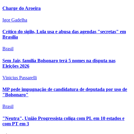
Charge do Aroeira
Igor Gadelha
Crítico do sigilo, Lula usa e abusa das agendas "secretas" em
Brasília
Brasil
Sem Jair, família Bolsonaro terá 5 nomes na disputa nas
Eleições 2026
Vinicius Passarelli
MP pede impugnação de candidatura de deputada por uso de
"Bolsonaro"
Brasil
"Neutra", União Progressista coliga com PL em 10 estados e
com PT em 3