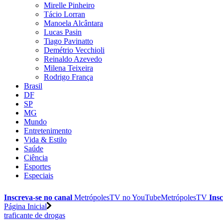
Mirelle Pinheiro
Tácio Lorran
Manoela Alcântara
Lucas Pasin
Tiago Pavinatto
Demétrio Vecchioli
Reinaldo Azevedo
Milena Teixeira
Rodrigo França
Brasil
DF
SP
MG
Mundo
Entretenimento
Vida & Estilo
Saúde
Ciência
Esportes
Especiais
Inscreva-se no canal
MetrópolesTV no
YouTube
MetrópolesTV
Insc
Página Inicial
traficante de drogas