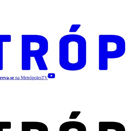
reva-se
na MetrópolesTV