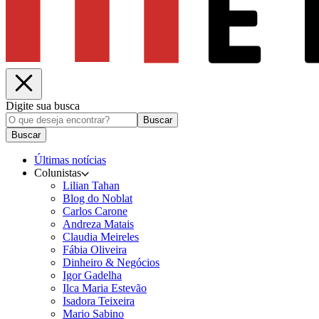
Digite sua busca
Buscar
Buscar
Últimas notícias
Colunistas
Lilian Tahan
Blog do Noblat
Carlos Carone
Andreza Matais
Claudia Meireles
Fábia Oliveira
Dinheiro & Negócios
Igor Gadelha
Ilca Maria Estevão
Isadora Teixeira
Mario Sabino