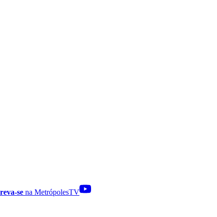
reva-se
na MetrópolesTV