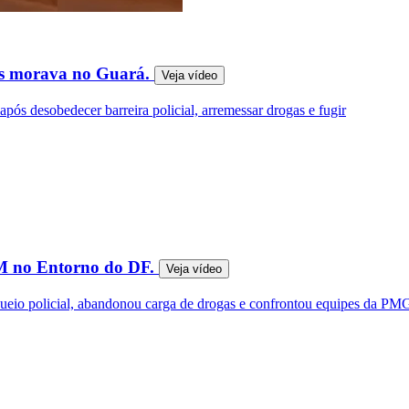
Ms morava no Guará.
Veja
vídeo
após desobedecer barreira policial, arremessar drogas e fugir
 PM no Entorno do DF.
Veja
vídeo
queio policial, abandonou carga de drogas e confrontou equipes da P