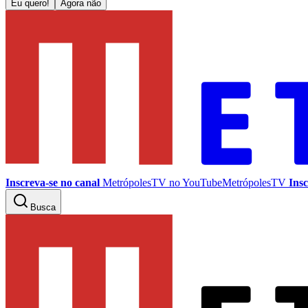
Eu quero!
Agora não
Inscreva-se no canal
MetrópolesTV no
YouTube
MetrópolesTV
Insc
Busca