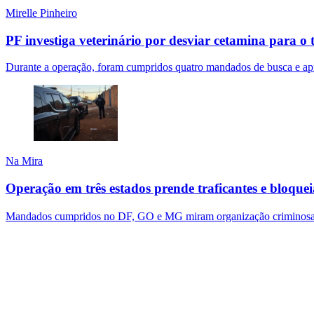
Mirelle Pinheiro
PF investiga veterinário por desviar cetamina para o 
Durante a operação, foram cumpridos quatro mandados de busca e ap
Na Mira
Operação em três estados prende traficantes e bloque
Mandados cumpridos no DF, GO e MG miram organização criminosa 