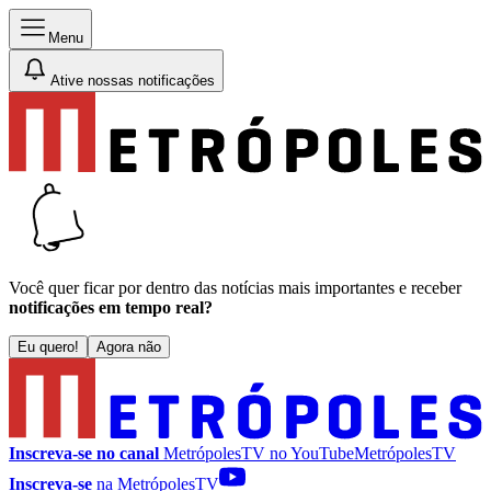
Menu
Ative nossas notificações
Você quer ficar por dentro das notícias mais importantes e receber
notificações em tempo real?
Eu quero!
Agora não
Inscreva-se no canal
MetrópolesTV no
YouTube
MetrópolesTV
Inscreva-se
na MetrópolesTV