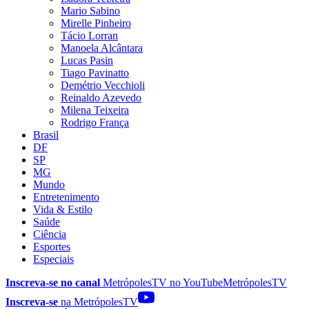
Mario Sabino
Mirelle Pinheiro
Tácio Lorran
Manoela Alcântara
Lucas Pasin
Tiago Pavinatto
Demétrio Vecchioli
Reinaldo Azevedo
Milena Teixeira
Rodrigo França
Brasil
DF
SP
MG
Mundo
Entretenimento
Vida & Estilo
Saúde
Ciência
Esportes
Especiais
Inscreva-se no canal
MetrópolesTV no
YouTube
MetrópolesTV
Inscreva-se
na MetrópolesTV