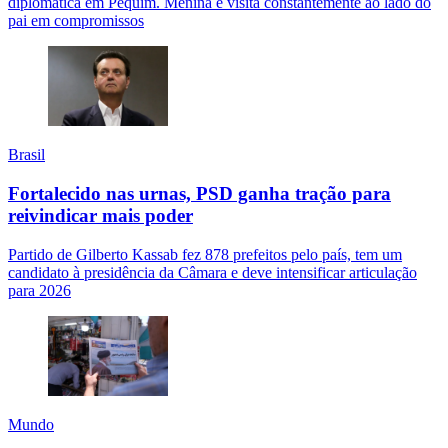
diplomática em Pequim. Menina é visita constantemente ao lado do
pai em compromissos
Brasil
Fortalecido nas urnas, PSD ganha tração para
reivindicar mais poder
Partido de Gilberto Kassab fez 878 prefeitos pelo país, tem um
candidato à presidência da Câmara e deve intensificar articulação
para 2026
Mundo