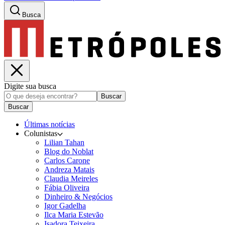
Busca
Digite sua busca
Buscar
Buscar
Últimas notícias
Colunistas
Lilian Tahan
Blog do Noblat
Carlos Carone
Andreza Matais
Claudia Meireles
Fábia Oliveira
Dinheiro & Negócios
Igor Gadelha
Ilca Maria Estevão
Isadora Teixeira