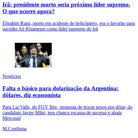
Irã: presidente morto seria próximo líder supremo.
O que ocorre agora?
Ebrahim Raisi, morto em acidente de helicóptero, era o favorito para
suceder Ali Khamenei como líder supremo do Irã
Negócios
Falta o básico para dolarização da Argentina:
dólares, diz economista
Para Lia Valls, do FGV Ibre, proposta de trocar pesos por dólar, do
candidato Javier Milei, tem chance escassa de sucesso e abala
Mercosul
M.Confirma