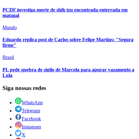
PCDF investiga morte de shih tzu encontrada enterrada em
matagal
Mundo
Eduardo replica post de Carlos sobre Felipe Martins: "Segura
firme"
Brasil
PL pede quebra de sigilo de Marcola para apurar vazamento a
Lula
Siga nossas redes
WhatsApp
Telegram
Facebook
Instagram
X