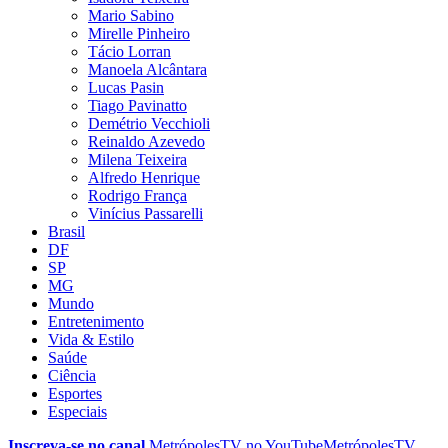
Mario Sabino
Mirelle Pinheiro
Tácio Lorran
Manoela Alcântara
Lucas Pasin
Tiago Pavinatto
Demétrio Vecchioli
Reinaldo Azevedo
Milena Teixeira
Alfredo Henrique
Rodrigo França
Vinícius Passarelli
Brasil
DF
SP
MG
Mundo
Entretenimento
Vida & Estilo
Saúde
Ciência
Esportes
Especiais
Inscreva-se no canal
MetrópolesTV no
YouTube
MetrópolesTV