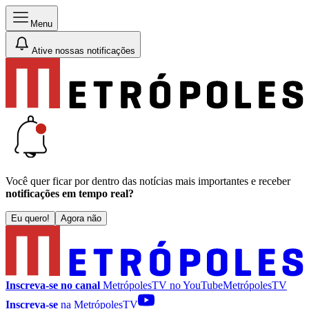
Menu
Ative nossas notificações
Você quer ficar por dentro das notícias mais importantes e receber
notificações em tempo real?
Eu quero!
Agora não
Inscreva-se no canal
MetrópolesTV no
YouTube
MetrópolesTV
Inscreva-se
na MetrópolesTV