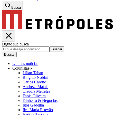
Busca
Digite sua busca
Buscar
Buscar
Últimas notícias
Colunistas
Lilian Tahan
Blog do Noblat
Carlos Carone
Andreza Matais
Claudia Meireles
Fábia Oliveira
Dinheiro & Negócios
Igor Gadelha
Ilca Maria Estevão
Isadora Teixeira