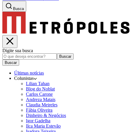
Busca
Digite sua busca
Buscar
Buscar
Últimas notícias
Colunistas
Lilian Tahan
Blog do Noblat
Carlos Carone
Andreza Matais
Claudia Meireles
Fábia Oliveira
Dinheiro & Negócios
Igor Gadelha
Ilca Maria Estevão
Isadora Teixeira