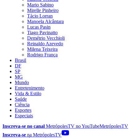
Mario Sabino
Mirelle Pinheiro
Tácio Lorran
Manoela Alcântara
Lucas Pasin
Tiago Pavinatto
Demétrio Vecchioli
Reinaldo Azevedo
Milena Teixeira
Rodrigo França
Brasil
DF
SP
MG
Mundo
Entretenimento
Vida & Estilo
Saúde
Ciência
Esportes
Especiais
Inscreva-se no canal
MetrópolesTV no
YouTube
MetrópolesTV
Inscreva-se
na MetrópolesTV