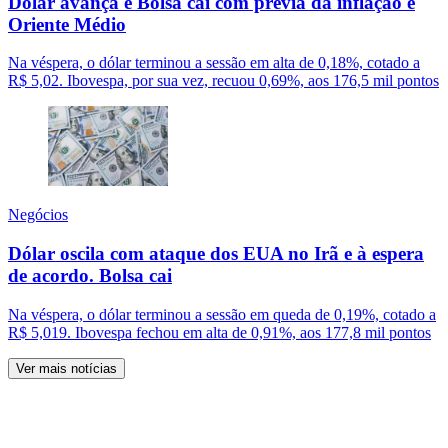
Dólar avança e Bolsa cai com prévia da inflação e
Oriente Médio
Na véspera, o dólar terminou a sessão em alta de 0,18%, cotado a
R$ 5,02. Ibovespa, por sua vez, recuou 0,69%, aos 176,5 mil pontos
Negócios
Dólar oscila com ataque dos EUA no Irã e à espera
de acordo. Bolsa cai
Na véspera, o dólar terminou a sessão em queda de 0,19%, cotado a
R$ 5,019. Ibovespa fechou em alta de 0,91%, aos 177,8 mil pontos
Ver mais notícias