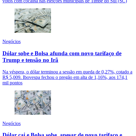
votos com cocaína nas eleições municipais de Timbé do Sul (SC)
Negócios
Dólar sobe e Bolsa afunda com novo tarifaço de
Trump e tensão no Irã
Na véspera, o dólar terminou a sessão em queda de 0,27%, cotado a
R$ 5,009. Ibovespa fechou o pregão em alta de 1,16%, aos 174,1
mil pontos
Negócios
Dólar cai e Bolsa sobe, apesar de novo tarifaço e