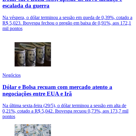
escalada da guerra
Na véspera, o dólar terminou a sessão em queda de 0,39%, cotado a
R$ 5,023. Ibovespa fechou o pregão em baixa de 0,91%, aos 172,1
mil pontos
Negócios
Dólar e Bolsa recuam com mercado atento a
negociações entre EUA e Irã
Na última sexta-feira (29/5), o dólar terminou a sessão em alta de
0,21%, cotado a R$ 5,042. Ibovespa recuou 0,73%, aos 173,7 mil
pontos