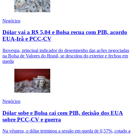
Negócios
Dólar vai a R$ 5,04 e Bolsa recua com PIB, acordo
EUA-Irã e PCC-CV
Ibovespa, principal indicador do desempenho das ações negociadas
na Bolsa de Valores do Brasil, se descolou do exterior e fechou em
queda
Negócios
Dólar sobe e Bolsa cai com PIB, decisão dos EUA
sobre PCC-CV e guerra
Na véspera, o dólar terminou a sessão em queda de 0,57%, cotado a