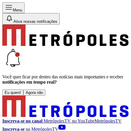
Menu
Ative nossas notificações
Você quer ficar por dentro das notícias mais importantes e receber
notificações em tempo real?
Eu quero!
Agora não
Inscreva-se no canal
MetrópolesTV no
YouTube
MetrópolesTV
Inscreva-se
na MetrópolesTV