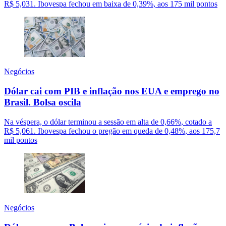
R$ 5,031. Ibovespa fechou em baixa de 0,39%, aos 175 mil pontos
Negócios
Dólar cai com PIB e inflação nos EUA e emprego no
Brasil. Bolsa oscila
Na véspera, o dólar terminou a sessão em alta de 0,66%, cotado a
R$ 5,061. Ibovespa fechou o pregão em queda de 0,48%, aos 175,7
mil pontos
Negócios