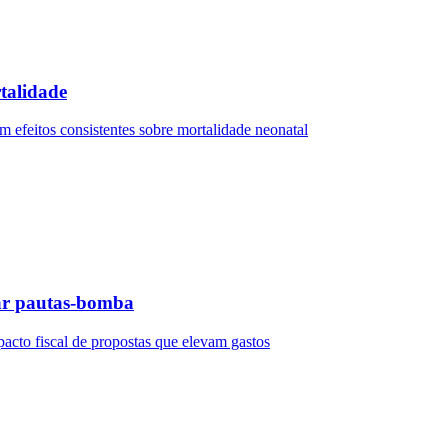
talidade
 efeitos consistentes sobre mortalidade neonatal
rar pautas-bomba
acto fiscal de propostas que elevam gastos