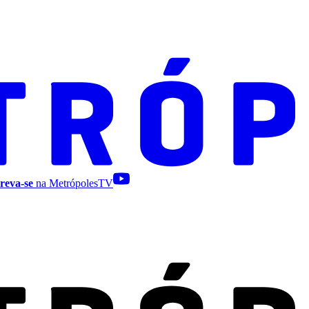
reva-se
na MetrópolesTV