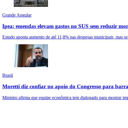
Grande Angular
Ipea: emendas elevam gastos no SUS sem reduzir mor
Estudo aponta aumento de até 11,8% nas despesas municipais, mas sem
Brasil
Moretti diz confiar no apoio do Congresso para bar
Ministro afirma que equipe econômica tem dialogado para mostrar imp