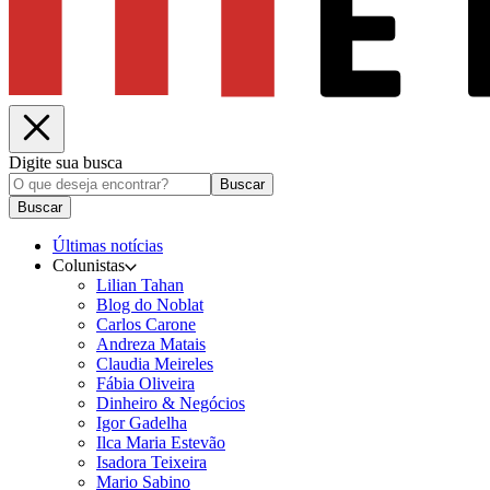
Digite sua busca
Buscar
Buscar
Últimas notícias
Colunistas
Lilian Tahan
Blog do Noblat
Carlos Carone
Andreza Matais
Claudia Meireles
Fábia Oliveira
Dinheiro & Negócios
Igor Gadelha
Ilca Maria Estevão
Isadora Teixeira
Mario Sabino