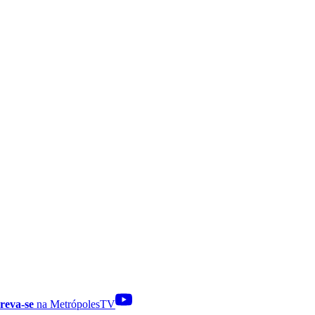
reva-se
na MetrópolesTV