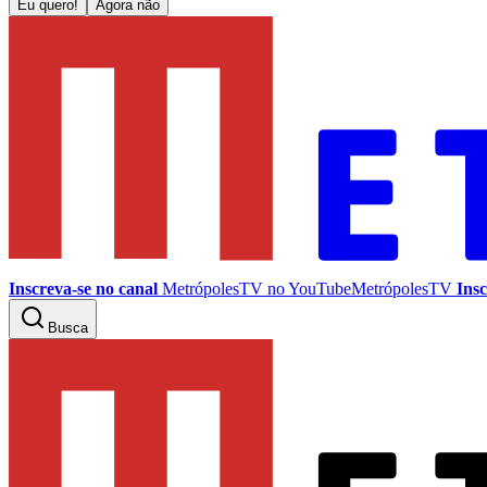
Eu quero!
Agora não
Inscreva-se no canal
MetrópolesTV no
YouTube
MetrópolesTV
Insc
Busca