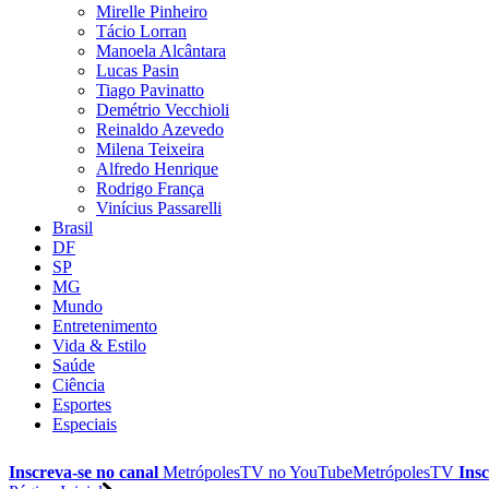
Mirelle Pinheiro
Tácio Lorran
Manoela Alcântara
Lucas Pasin
Tiago Pavinatto
Demétrio Vecchioli
Reinaldo Azevedo
Milena Teixeira
Alfredo Henrique
Rodrigo França
Vinícius Passarelli
Brasil
DF
SP
MG
Mundo
Entretenimento
Vida & Estilo
Saúde
Ciência
Esportes
Especiais
Inscreva-se no canal
MetrópolesTV no
YouTube
MetrópolesTV
Insc