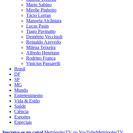
Mario Sabino
Mirelle Pinheiro
Tácio Lorran
Manoela Alcântara
Lucas Pasin
Tiago Pavinatto
Demétrio Vecchioli
Reinaldo Azevedo
Milena Teixeira
Alfredo Henrique
Rodrigo França
Vinícius Passarelli
Brasil
DF
SP
MG
Mundo
Entretenimento
Vida & Estilo
Saúde
Ciência
Esportes
Especiais
Inscreva-se no canal
MetrópolesTV no
YouTube
MetrópolesTV