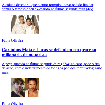
A coluna descobriu que o autor formulou novo pedido liminar
contra o famoso e seu ex-marido na última segunda feira (4/5)
Fábia Oliveira
Carlinhos Maia e Lucas se defendem em processo
milionário de motorista
A peça, juntada na última segunda-feira (27/4) ao caso, pede o fim
da ação, com o indeferimento de todos os pedidos formulados; saiba
mais
Fábia Oliveira