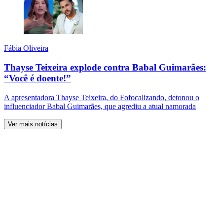
Fábia Oliveira
Thayse Teixeira explode contra Babal Guimarães:
“Você é doente!”
A apresentadora Thayse Teixeira, do Fofocalizando, detonou o
influenciador Babal Guimarães, que agrediu a atual namorada
Ver mais notícias