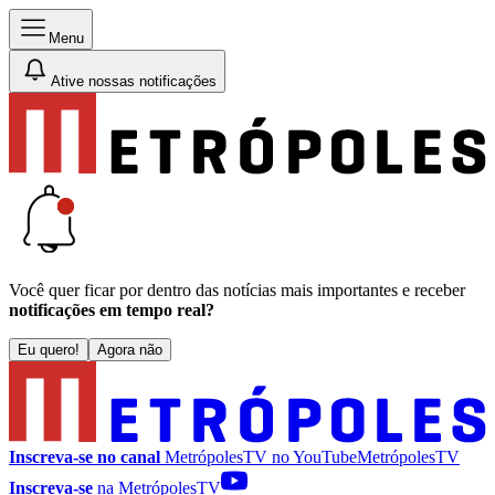
Menu
Ative nossas notificações
Você quer ficar por dentro das notícias mais importantes e receber
notificações em tempo real?
Eu quero!
Agora não
Inscreva-se no canal
MetrópolesTV no
YouTube
MetrópolesTV
Inscreva-se
na MetrópolesTV