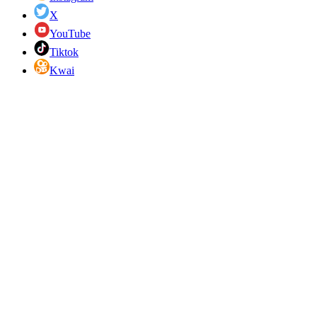
X
YouTube
Tiktok
Kwai