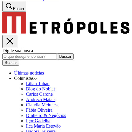
Busca
Digite sua busca
Buscar
Buscar
Últimas notícias
Colunistas
Lilian Tahan
Blog do Noblat
Carlos Carone
Andreza Matais
Claudia Meireles
Fábia Oliveira
Dinheiro & Negócios
Igor Gadelha
Ilca Maria Estevão
Isadora Teixeira