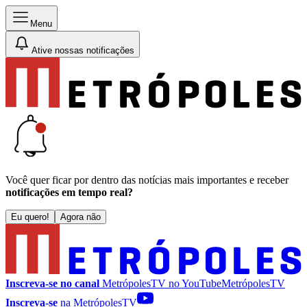
Menu
Ative nossas notificações
Você quer ficar por dentro das notícias mais importantes e receber
notificações em tempo real?
Eu quero!
Agora não
Inscreva-se no canal
MetrópolesTV no
YouTube
MetrópolesTV
Inscreva-se
na MetrópolesTV