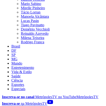
Mario Sabino
Mirelle Pinheiro
Tácio Lorran
Manoela Alcântara
Lucas Pasin
Tiago Pavinatto
Demétrio Vecchioli
Reinaldo Azevedo
Milena Teixeira
Rodrigo França
Brasil
DF
SP
MG
Mundo
Entretenimento
Vida & Estilo
Saúde
Ciência
Esportes
Especiais
Inscreva-se no canal
MetrópolesTV no
YouTube
MetrópolesTV
Inscreva-se
na MetrópolesTV