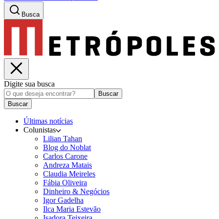
Busca
Digite sua busca
Buscar
Buscar
Últimas notícias
Colunistas
Lilian Tahan
Blog do Noblat
Carlos Carone
Andreza Matais
Claudia Meireles
Fábia Oliveira
Dinheiro & Negócios
Igor Gadelha
Ilca Maria Estevão
Isadora Teixeira