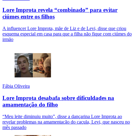
Lore Improta revela “combinado” para evitar
ciúmes entre os filhos
A influencer Lore Improta, mãe de Liz e de Levi, disse que criou
esquema especial em casa para que a filha não fique com ciúmes do
irmão
Fábia Oliveira
Lore Improta desabafa sobre dificuldades na
amamentação do filho
“Meu leite diminuiu muito”, disse a dançarina Lore Improta ao
revelar problemas na amamentação do caçula, Levi, que nasceu no
mês passado