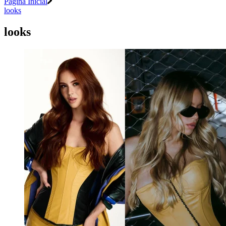
Página Inicial
looks
looks