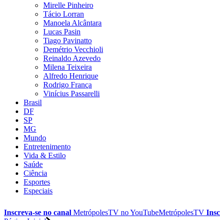
Mirelle Pinheiro
Tácio Lorran
Manoela Alcântara
Lucas Pasin
Tiago Pavinatto
Demétrio Vecchioli
Reinaldo Azevedo
Milena Teixeira
Alfredo Henrique
Rodrigo França
Vinícius Passarelli
Brasil
DF
SP
MG
Mundo
Entretenimento
Vida & Estilo
Saúde
Ciência
Esportes
Especiais
Inscreva-se no canal
MetrópolesTV no
YouTube
MetrópolesTV
Insc