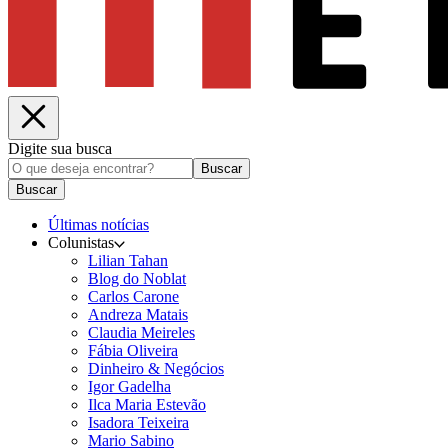
Digite sua busca
Buscar
Buscar
Últimas notícias
Colunistas
Lilian Tahan
Blog do Noblat
Carlos Carone
Andreza Matais
Claudia Meireles
Fábia Oliveira
Dinheiro & Negócios
Igor Gadelha
Ilca Maria Estevão
Isadora Teixeira
Mario Sabino