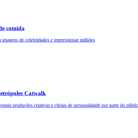
 de comida
 imagens de celebridades e impressionar milhões
Metrópoles Catwalk
uniu produções criativas e cheias de personalidade por parte do públi