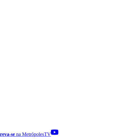
reva-se
na MetrópolesTV