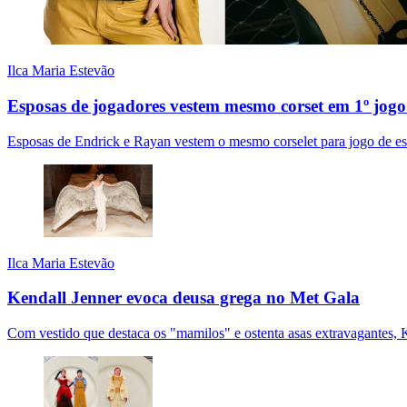
Ilca Maria Estevão
Esposas de jogadores vestem mesmo corset em 1º jogo
Esposas de Endrick e Rayan vestem o mesmo corselet para jogo de estr
Ilca Maria Estevão
Kendall Jenner evoca deusa grega no Met Gala
Com vestido que destaca os "mamilos" e ostenta asas extravagantes,