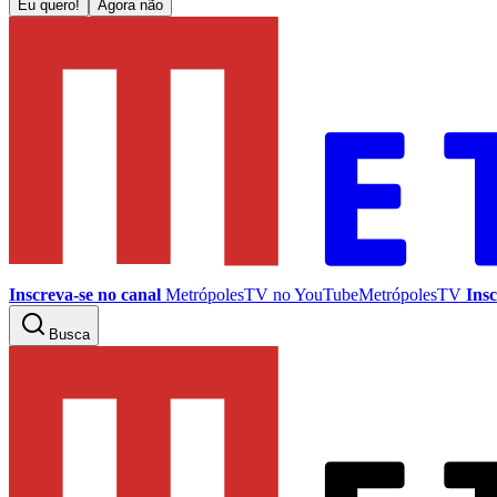
Eu quero!
Agora não
Inscreva-se no canal
MetrópolesTV no
YouTube
MetrópolesTV
Insc
Busca