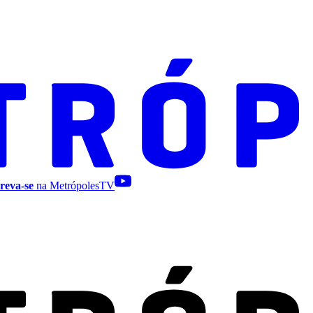
reva-se
na MetrópolesTV