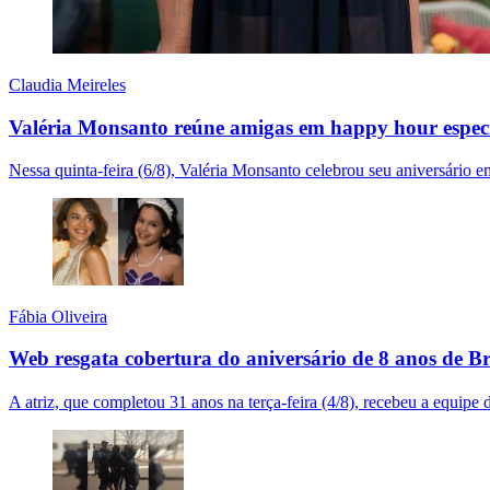
Claudia Meireles
Valéria Monsanto reúne amigas em happy hour especi
Nessa quinta-feira (6/8), Valéria Monsanto celebrou seu aniversári
Fábia Oliveira
Web resgata cobertura do aniversário de 8 anos de 
A atriz, que completou 31 anos na terça-feira (4/8), recebeu a equ