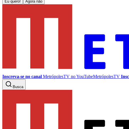
Eu quero!
Agora não
Inscreva-se no canal
MetrópolesTV no
YouTube
MetrópolesTV
Insc
Busca