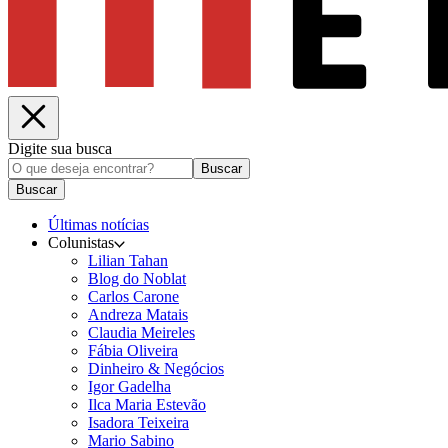
Digite sua busca
Buscar
Buscar
Últimas notícias
Colunistas
Lilian Tahan
Blog do Noblat
Carlos Carone
Andreza Matais
Claudia Meireles
Fábia Oliveira
Dinheiro & Negócios
Igor Gadelha
Ilca Maria Estevão
Isadora Teixeira
Mario Sabino