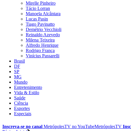
Mirelle Pinheiro
Tácio Lorran
Manoela Alcântara
Lucas Pasin
Tiago Pavinatto
Demétrio Vecchioli
Reinaldo Azevedo
Milena Teixeira
Alfredo Henrique
Rodrigo França
Vinícius Passarelli
Brasil
DF
SP
MG
Mundo
Entretenimento
Vida & Estilo
Saúde
Ciência
Esportes
Especiais
Inscreva-se no canal
MetrópolesTV no
YouTube
MetrópolesTV
Insc