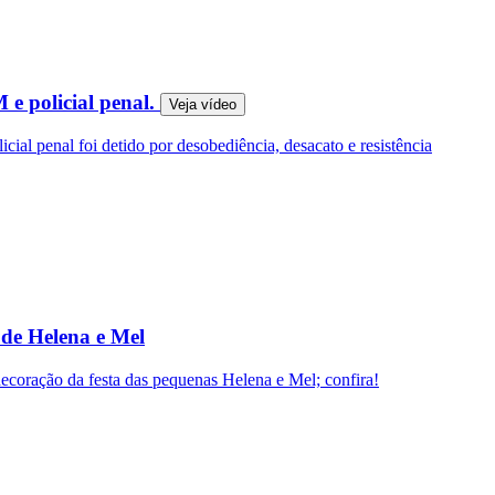
 e policial penal.
Veja
vídeo
icial penal foi detido por desobediência, desacato e resistência
 de Helena e Mel
decoração da festa das pequenas Helena e Mel; confira!