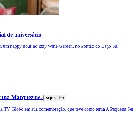
al de aniversário
o em um happy hour no Izzy Wine Garden, no Pontão do Lago Sul
Bruna Marquezine.
Veja
vídeo
ipe da TV Globo em sua comemoração, que teve como tema A Pequena Se