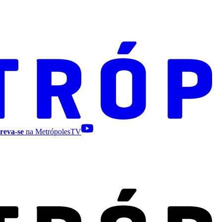
reva-se
na MetrópolesTV