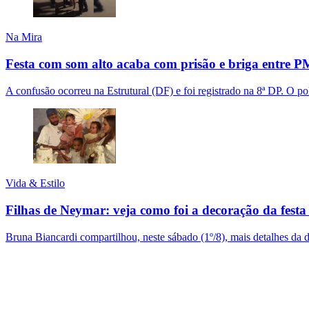
Na Mira
Festa com som alto acaba com prisão e briga entre PM
A confusão ocorreu na Estrutural (DF) e foi registrado na 8ª DP. O pol
Vida & Estilo
Filhas de Neymar: veja como foi a decoração da festa
Bruna Biancardi compartilhou, neste sábado (1º/8), mais detalhes da 