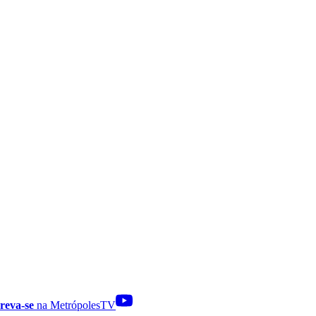
reva-se
na MetrópolesTV