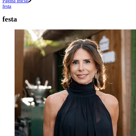
Página Inicial
festa
festa