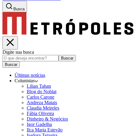
Busca
Digite sua busca
Buscar
Buscar
Últimas notícias
Colunistas
Lilian Tahan
Blog do Noblat
Carlos Carone
Andreza Matais
Claudia Meireles
Fábia Oliveira
Dinheiro & Negócios
Igor Gadelha
Ilca Maria Estevão
Isadora Teixeira