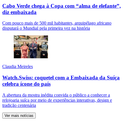
Cabo Verde chega à Copa com “alma de elefante”,
diz embaixada
Com pouco mais de 500 mil habitantes, arquipélago africano
disputará o Mundial pela primeira vez na história
Claudia Meireles
Watch.Swiss: coquetel com a Embaixada da Suíça
celebra ícone do país
A abertura da mostra inédita convida o público a conhecer a
relojoaria suíça por meio de experiências interativas, design e
tradição centenária
Ver mais notícias