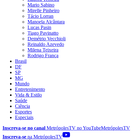
Mario Sabino
Mirelle Pinheiro
Tácio Lorran
Manoela Alcântara
Lucas Pasin
Tiago Pavinatto
Demétrio Vecchioli
Reinaldo Azevedo
Milena Teixeira
Rodrigo França
Brasil
DF
SP
MG
Mundo
Entretenimento
Vida & Estilo
Saúde
Ciência
Esportes
Especiais
Inscreva-se no canal
MetrópolesTV no
YouTube
MetrópolesTV
Inscreva-se
na MetrópolesTV