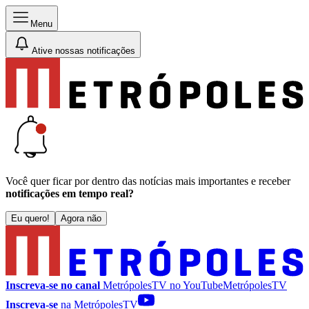
Menu
Ative nossas notificações
Você quer ficar por dentro das notícias mais importantes e receber
notificações em tempo real?
Eu quero!
Agora não
Inscreva-se no canal
MetrópolesTV no
YouTube
MetrópolesTV
Inscreva-se
na MetrópolesTV