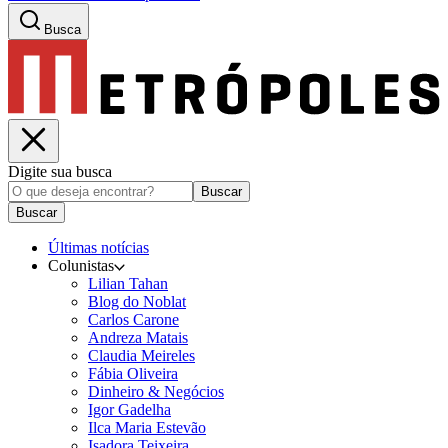
Busca
Digite sua busca
Buscar
Buscar
Últimas notícias
Colunistas
Lilian Tahan
Blog do Noblat
Carlos Carone
Andreza Matais
Claudia Meireles
Fábia Oliveira
Dinheiro & Negócios
Igor Gadelha
Ilca Maria Estevão
Isadora Teixeira