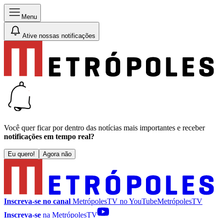
Menu
Ative nossas notificações
Você quer ficar por dentro das notícias mais importantes e receber
notificações em tempo real?
Eu quero!
Agora não
Inscreva-se no canal
MetrópolesTV no
YouTube
MetrópolesTV
Inscreva-se
na MetrópolesTV