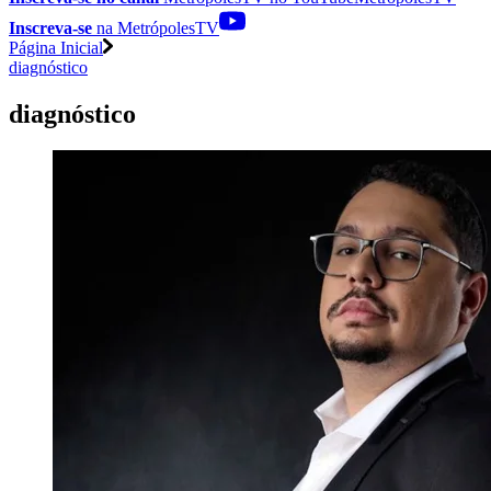
Inscreva-se
na MetrópolesTV
Página Inicial
diagnóstico
diagnóstico