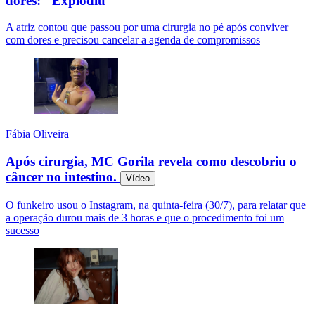
dores: "Explodiu"
A atriz contou que passou por uma cirurgia no pé após conviver
com dores e precisou cancelar a agenda de compromissos
Fábia Oliveira
Após cirurgia, MC Gorila revela como descobriu o
câncer no intestino.
Vídeo
O funkeiro usou o Instagram, na quinta-feira (30/7), para relatar que
a operação durou mais de 3 horas e que o procedimento foi um
sucesso