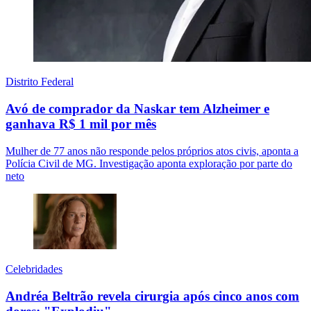
Distrito Federal
Avó de comprador da Naskar tem Alzheimer e
ganhava R$ 1 mil por mês
Mulher de 77 anos não responde pelos próprios atos civis, aponta a
Polícia Civil de MG. Investigação aponta exploração por parte do
neto
Celebridades
Andréa Beltrão revela cirurgia após cinco anos com