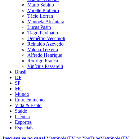
Mario Sabino
Mirelle Pinheiro
Tácio Lorran
Manoela Alcântara
Lucas Pasin
Tiago Pavinatto
Demétrio Vecchioli
Reinaldo Azevedo
Milena Teixeira
Alfredo Henrique
Rodrigo França
Vinícius Passarelli
Brasil
DF
SP
MG
Mundo
Entretenimento
Vida & Estilo
Saúde
Ciência
Esportes
Especiais
Inscreva-se no canal
MetrópolesTV no
YouTube
MetrópolesTV