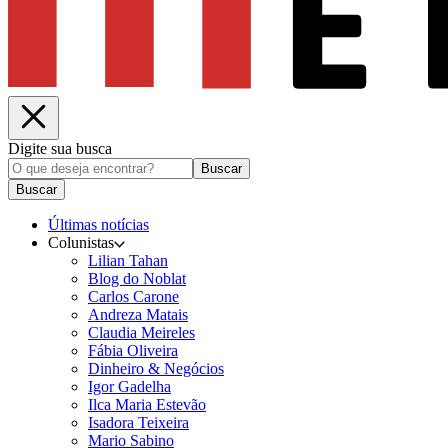
Digite sua busca
Buscar
Buscar
Últimas notícias
Colunistas
Lilian Tahan
Blog do Noblat
Carlos Carone
Andreza Matais
Claudia Meireles
Fábia Oliveira
Dinheiro & Negócios
Igor Gadelha
Ilca Maria Estevão
Isadora Teixeira
Mario Sabino