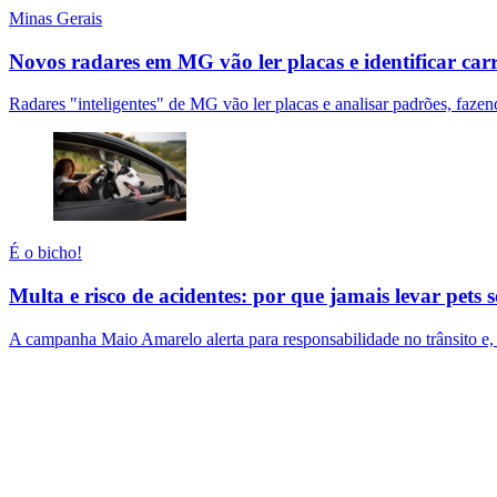
Minas Gerais
Novos radares em MG vão ler placas e identificar ca
Radares "inteligentes" de MG vão ler placas e analisar padrões, fazen
É o bicho!
Multa e risco de acidentes: por que jamais levar pets s
A campanha Maio Amarelo alerta para responsabilidade no trânsito e, n