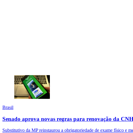
Brasil
Senado aprova novas regras para renovação da CNH;
Substitutivo da MP reinstaurou a obrigatoriedade de exame físico e me