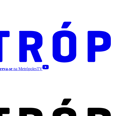
reva-se
na MetrópolesTV