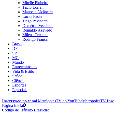
Mirelle Pinheiro
Tácio Lorran
Manoela Alcântara
Lucas Pasin
Tiago Pavinatto
Demétrio Vecchioli
Reinaldo Azevedo
Milena Teixeira
Rodrigo França
Brasil
DF
SP
MG
Mundo
Entretenimento
Vida & Estilo
Saúde
Ciência
Esportes
Especiais
Inscreva-se no canal
MetrópolesTV no
YouTube
MetrópolesTV
Insc
Página Inicial
Código de Trânsito Brasileiro