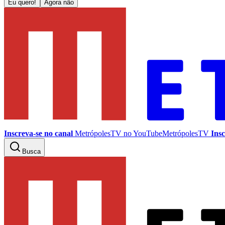
Eu quero!
Agora não
Inscreva-se no canal
MetrópolesTV no
YouTube
MetrópolesTV
Insc
Busca