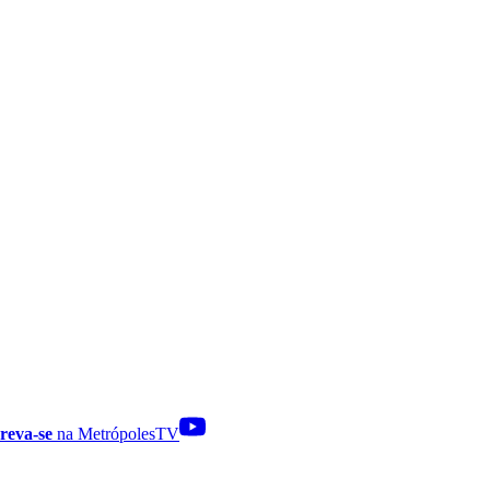
reva-se
na MetrópolesTV