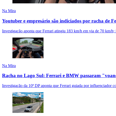
Na Mira
Youtuber e empresário são indiciados por racha de 
Investigação aponta que Ferrari atingiu 183 km/h em via de 70 km/h; 
Na Mira
Racha no Lago Sul: Ferrari e BMW passaram "voand
Investigação da 10ª DP aponta que Ferrari guiada por influenciad