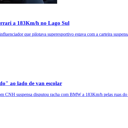
Ferrari a 183Km/h no Lago Sul
influenciador que pilotava superesportivo estava com a carteira suspens
o" ao lado de van escolar
or com CNH suspensa disputou racha com BMW a 183Km/h pelas ruas do