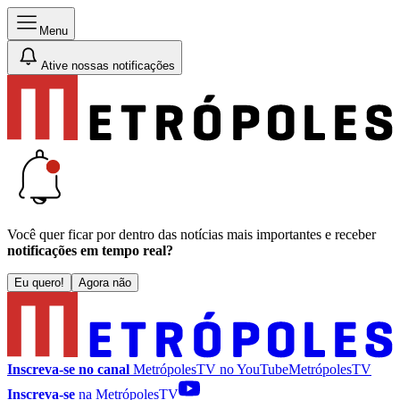
Menu
Ative nossas notificações
Você quer ficar por dentro das notícias mais importantes e receber
notificações em tempo real?
Eu quero!
Agora não
Inscreva-se no canal
MetrópolesTV no
YouTube
MetrópolesTV
Inscreva-se
na MetrópolesTV