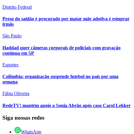
Distrito Federal
Preso do saidão é procurado por matar mãe adotiva e estuprar
irmãs
São Paulo
Haddad quer câmeras corporais de policiais com gravação
contínua em SP
Esportes
Colômbia: organização suspende futebol no país por uma
semana
Fábia Oliveira
RedeTV! mantém apoio a Sonia Abrão após caso Carol Lekker
Siga nossas redes
WhatsApp