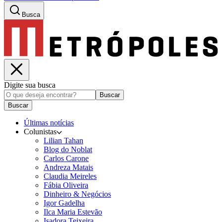
Busca
Digite sua busca
Buscar
Buscar
Últimas notícias
Colunistas
Lilian Tahan
Blog do Noblat
Carlos Carone
Andreza Matais
Claudia Meireles
Fábia Oliveira
Dinheiro & Negócios
Igor Gadelha
Ilca Maria Estevão
Isadora Teixeira