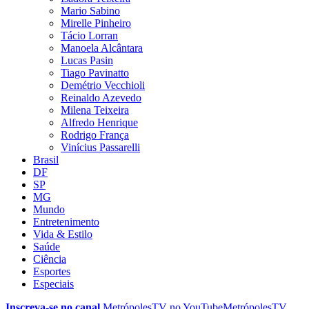
Mario Sabino
Mirelle Pinheiro
Tácio Lorran
Manoela Alcântara
Lucas Pasin
Tiago Pavinatto
Demétrio Vecchioli
Reinaldo Azevedo
Milena Teixeira
Alfredo Henrique
Rodrigo França
Vinícius Passarelli
Brasil
DF
SP
MG
Mundo
Entretenimento
Vida & Estilo
Saúde
Ciência
Esportes
Especiais
Inscreva-se no canal
MetrópolesTV no
YouTube
MetrópolesTV