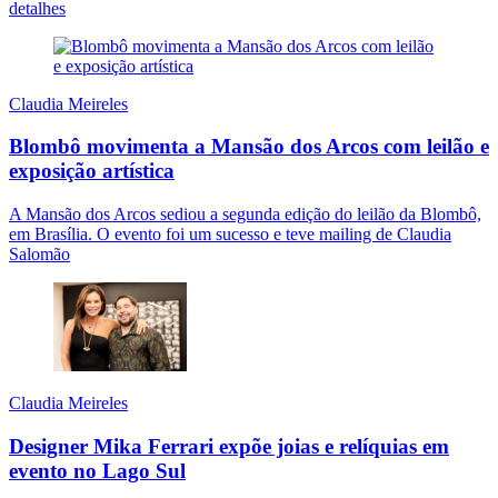
detalhes
Claudia Meireles
Blombô movimenta a Mansão dos Arcos com leilão e
exposição artística
A Mansão dos Arcos sediou a segunda edição do leilão da Blombô,
em Brasília. O evento foi um sucesso e teve mailing de Claudia
Salomão
Claudia Meireles
Designer Mika Ferrari expõe joias e relíquias em
evento no Lago Sul