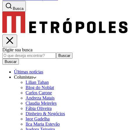
Busca
Digite sua busca
Buscar
Buscar
Últimas notícias
Colunistas
Lilian Tahan
Blog do Noblat
Carlos Carone
Andreza Matais
Claudia Meireles
Fábia Oliveira
Dinheiro & Negócios
Igor Gadelha
Ilca Maria Estevão
Isadora Teixeira