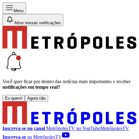
Menu
Ative nossas notificações
Você quer ficar por dentro das notícias mais importantes e receber
notificações em tempo real?
Eu quero!
Agora não
Inscreva-se no canal
MetrópolesTV no
YouTube
MetrópolesTV
Inscreva-se
na MetrópolesTV