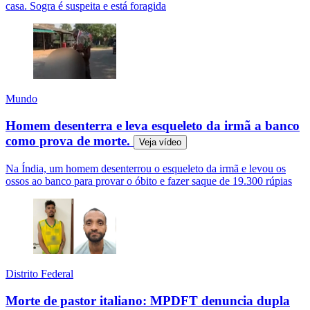
casa. Sogra é suspeita e está foragida
Mundo
Homem desenterra e leva esqueleto da irmã a banco
como prova de morte.
Veja
vídeo
Na Índia, um homem desenterrou o esqueleto da irmã e levou os
ossos ao banco para provar o óbito e fazer saque de 19.300 rúpias
Distrito Federal
Morte de pastor italiano: MPDFT denuncia dupla