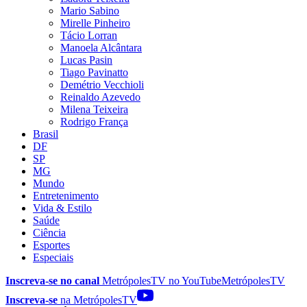
Mario Sabino
Mirelle Pinheiro
Tácio Lorran
Manoela Alcântara
Lucas Pasin
Tiago Pavinatto
Demétrio Vecchioli
Reinaldo Azevedo
Milena Teixeira
Rodrigo França
Brasil
DF
SP
MG
Mundo
Entretenimento
Vida & Estilo
Saúde
Ciência
Esportes
Especiais
Inscreva-se no canal
MetrópolesTV no
YouTube
MetrópolesTV
Inscreva-se
na MetrópolesTV