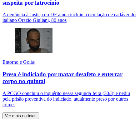
suspeita por latrocínio
A denúncia à Justiça do DF ainda incluiu a ocultação de cadáver do
italiano Orazio Giuliani, 80 anos
Entorno e Goiás
Preso é indiciado por matar desafeto e enterrar
corpo no quintal
A PCGO concluiu o inquérito nessa segunda-feira (30/3) e pediu
pela prisão preventiva do indiciado, atualmente preso por outros
crimes
Ver mais notícias