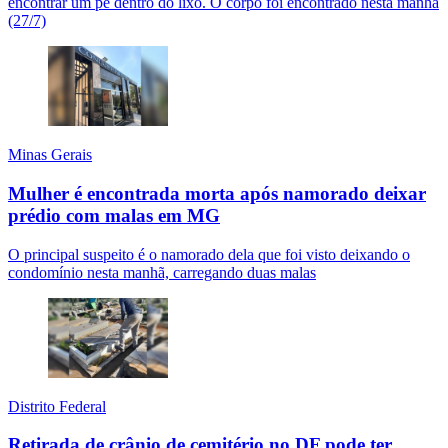
encontrar um pé dentro do lixo. O corpo foi encontrado nesta manhã
(27/7)
Minas Gerais
Mulher é encontrada morta após namorado deixar
prédio com malas em MG
O principal suspeito é o namorado dela que foi visto deixando o
condomínio nesta manhã, carregando duas malas
Distrito Federal
Retirada de crânio de cemitério no DF pode ter