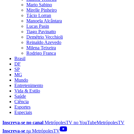
Mario Sabino
Mirelle Pinheiro
Tácio Lorran
Manoela Alcântara
Lucas Pasin
Tiago Pavinatto
Demétrio Vecchioli
Reinaldo Azevedo
Milena Teixeira
Rodrigo França
Brasil
DF
SP
MG
Mundo
Entretenimento
Vida & Estilo
Saúde
Ciência
Esportes
Especiais
Inscreva-se no canal
MetrópolesTV no
YouTube
MetrópolesTV
Inscreva-se
na MetrópolesTV