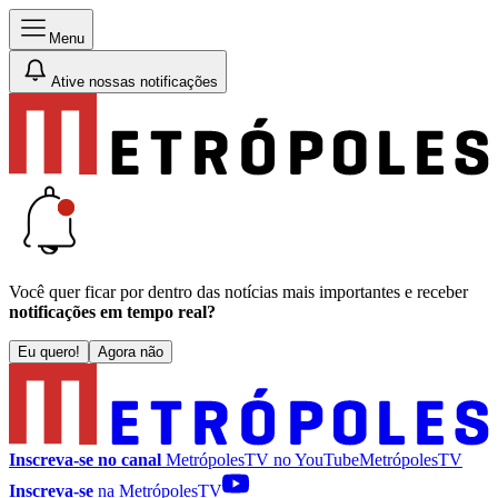
Menu
Ative nossas notificações
Você quer ficar por dentro das notícias mais importantes e receber
notificações em tempo real?
Eu quero!
Agora não
Inscreva-se no canal
MetrópolesTV no
YouTube
MetrópolesTV
Inscreva-se
na MetrópolesTV