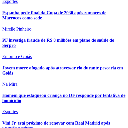
Esportes
Espanha pede final da Copa de 2030 após rumores de
Marrocos como sede
Mirelle Pinheiro
PF investiga fraude de R$ 8 milhões em plano de saúde do
Serpro
Entorno e Goiás
Jovem morre afogado após atravessar rio durante pescaria em
Goiás
Na Mira
Homem que esfaqueou criança no DF responde por tentativa de
homicídio
Esportes
Vini Jr. está próximo de renovar com Real Madrid após