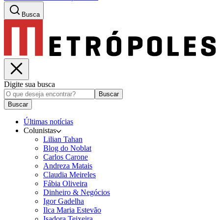
Busca
Digite sua busca
Buscar
Buscar
Últimas notícias
Colunistas
Lilian Tahan
Blog do Noblat
Carlos Carone
Andreza Matais
Claudia Meireles
Fábia Oliveira
Dinheiro & Negócios
Igor Gadelha
Ilca Maria Estevão
Isadora Teixeira