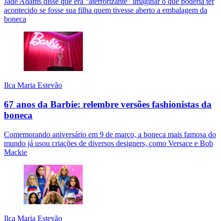
Jade Adams disse que era “aterrorizante” imaginar o que poderia ter
acontecido se fosse sua filha quem tivesse aberto a embalagem da
boneca
Ilca Maria Estevão
67 anos da Barbie: relembre versões fashionistas da
boneca
Comemorando aniversário em 9 de março, a boneca mais famosa do
mundo já usou criações de diversos designers, como Versace e Bob
Mackie
Ilca Maria Estevão