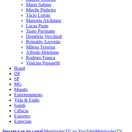
Mario Sabino
Mirelle Pinheiro
Tácio Lorran
Manoela Alcântara
Lucas Pasin
Tiago Pavinatto
Demétrio Vecchioli
Reinaldo Azevedo
Milena Teixeira
Alfredo Henrique
Rodrigo França
Vinícius Passarelli
Brasil
DF
SP
MG
Mundo
Entretenimento
Vida & Estilo
Saúde
Ciência
Esportes
Especiais
Inscreva-se no canal
MetrópolesTV no
YouTube
MetrópolesTV