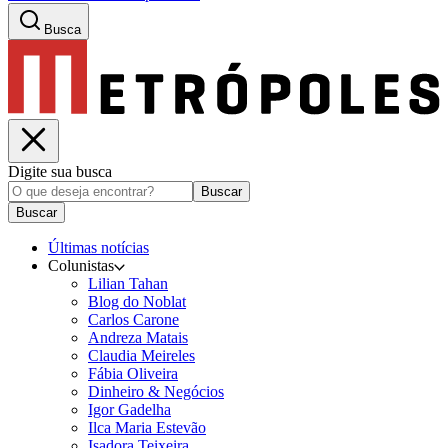
Busca
Digite sua busca
Buscar
Buscar
Últimas notícias
Colunistas
Lilian Tahan
Blog do Noblat
Carlos Carone
Andreza Matais
Claudia Meireles
Fábia Oliveira
Dinheiro & Negócios
Igor Gadelha
Ilca Maria Estevão
Isadora Teixeira