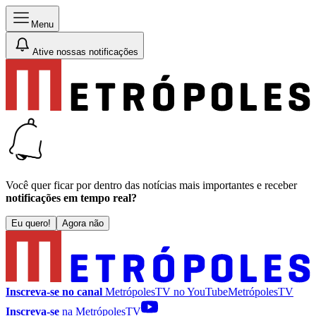
Menu
Ative nossas notificações
Você quer ficar por dentro das notícias mais importantes e receber
notificações em tempo real?
Eu quero!
Agora não
Inscreva-se no canal
MetrópolesTV no
YouTube
MetrópolesTV
Inscreva-se
na MetrópolesTV