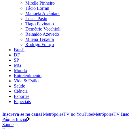
Mirelle Pinheiro
Tácio Lorran
Manoela Alcântara
Lucas Pasin
Tiago Pavinatto
Demétrio Vecchioli
Reinaldo Azevedo
Milena Teixeira
Rodrigo França
Brasil
DF
SP
MG
Mundo
Entretenimento
Vida & Estilo
Saúde
Ciência
Esportes
Especiais
Inscreva-se no canal
MetrópolesTV no
YouTube
MetrópolesTV
Insc
Página Inicial
Saúde