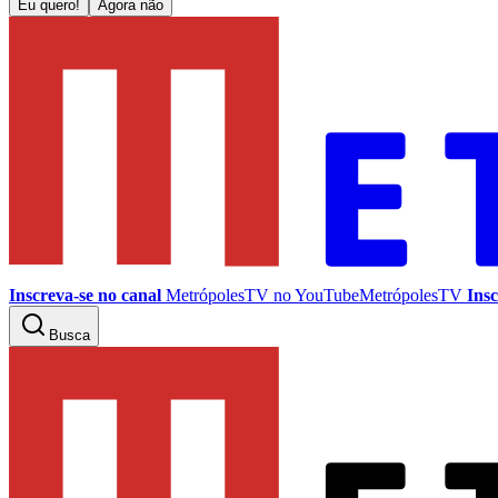
Eu quero!
Agora não
Inscreva-se no canal
MetrópolesTV no
YouTube
MetrópolesTV
Insc
Busca