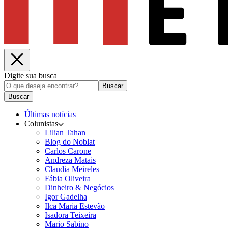
Digite sua busca
Buscar
Buscar
Últimas notícias
Colunistas
Lilian Tahan
Blog do Noblat
Carlos Carone
Andreza Matais
Claudia Meireles
Fábia Oliveira
Dinheiro & Negócios
Igor Gadelha
Ilca Maria Estevão
Isadora Teixeira
Mario Sabino