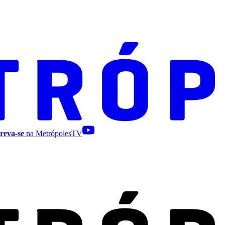
reva-se
na MetrópolesTV