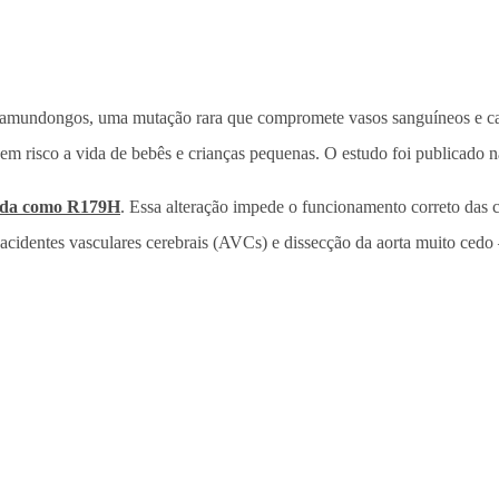
em camundongos, uma mutação rara que compromete vasos sanguíneos e c
m risco a vida de bebês e crianças pequenas. O estudo foi publicado n
cada como R179H
. Essa alteração impede o funcionamento correto das cé
acidentes vasculares cerebrais (AVCs) e dissecção da aorta muito cedo