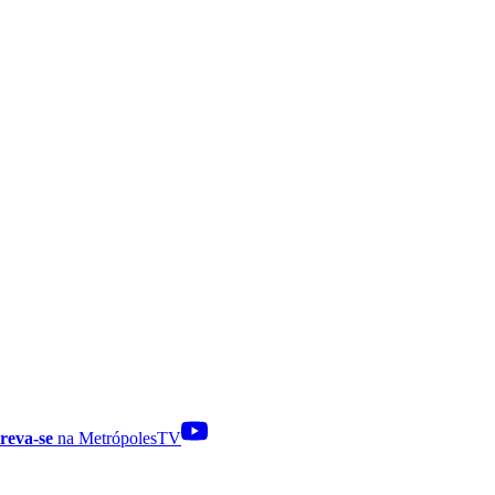
reva-se
na MetrópolesTV