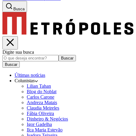
Busca
Digite sua busca
Buscar
Buscar
Últimas notícias
Colunistas
Lilian Tahan
Blog do Noblat
Carlos Carone
Andreza Matais
Claudia Meireles
Fábia Oliveira
Dinheiro & Negócios
Igor Gadelha
Ilca Maria Estevão
Isadora Teixeira