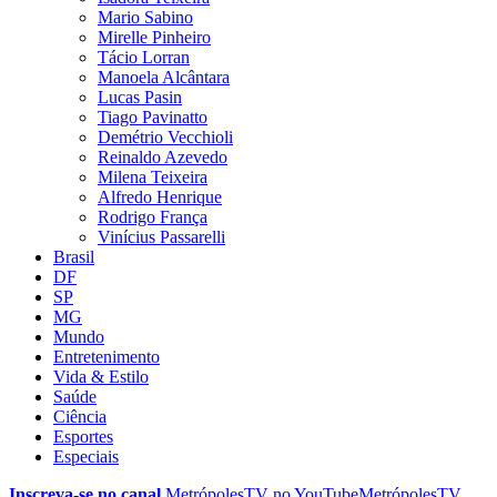
Mario Sabino
Mirelle Pinheiro
Tácio Lorran
Manoela Alcântara
Lucas Pasin
Tiago Pavinatto
Demétrio Vecchioli
Reinaldo Azevedo
Milena Teixeira
Alfredo Henrique
Rodrigo França
Vinícius Passarelli
Brasil
DF
SP
MG
Mundo
Entretenimento
Vida & Estilo
Saúde
Ciência
Esportes
Especiais
Inscreva-se no canal
MetrópolesTV no
YouTube
MetrópolesTV