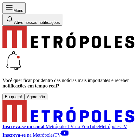
Menu
Ative nossas notificações
Você quer ficar por dentro das notícias mais importantes e receber
notificações em tempo real?
Eu quero!
Agora não
Inscreva-se no canal
MetrópolesTV no
YouTube
MetrópolesTV
Inscreva-se
na MetrópolesTV