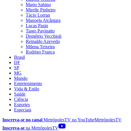
Mario Sabino
Mirelle Pinheiro
Tácio Lorran
Manoela Alcântara
Lucas Pasin
Tiago Pavinatto
Demétrio Vecchioli
Reinaldo Azevedo
Milena Teixeira
Rodrigo França
Brasil
DF
SP
MG
Mundo
Entretenimento
Vida & Estilo
Saúde
Ciência
Esportes
Especiais
Inscreva-se no canal
MetrópolesTV no
YouTube
MetrópolesTV
Inscreva-se
na MetrópolesTV