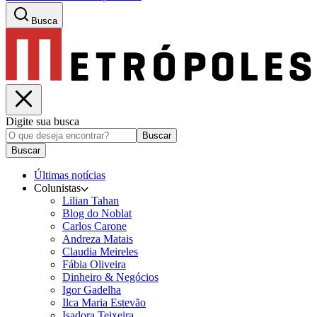
Busca
Digite sua busca
Buscar
Buscar
Últimas notícias
Colunistas
Lilian Tahan
Blog do Noblat
Carlos Carone
Andreza Matais
Claudia Meireles
Fábia Oliveira
Dinheiro & Negócios
Igor Gadelha
Ilca Maria Estevão
Isadora Teixeira