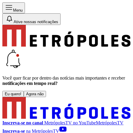
Menu
Ative nossas notificações
Você quer ficar por dentro das notícias mais importantes e receber
notificações em tempo real?
Eu quero!
Agora não
Inscreva-se no canal
MetrópolesTV no
YouTube
MetrópolesTV
Inscreva-se
na MetrópolesTV