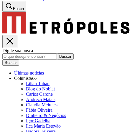
Busca
Digite sua busca
Buscar
Buscar
Últimas notícias
Colunistas
Lilian Tahan
Blog do Noblat
Carlos Carone
Andreza Matais
Claudia Meireles
Fábia Oliveira
Dinheiro & Negócios
Igor Gadelha
Ilca Maria Estevão
Isadora Teixeira