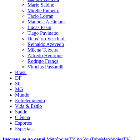
Mario Sabino
Mirelle Pinheiro
Tácio Lorran
Manoela Alcântara
Lucas Pasin
Tiago Pavinatto
Demétrio Vecchioli
Reinaldo Azevedo
Milena Teixeira
Alfredo Henrique
Rodrigo França
Vinícius Passarelli
Brasil
DF
SP
MG
Mundo
Entretenimento
Vida & Estilo
Saúde
Ciência
Esportes
Especiais
Inscreva-se no canal
MetrópolesTV no
YouTube
MetrópolesTV