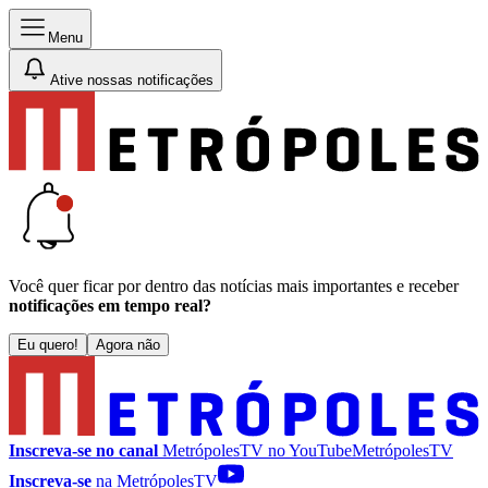
Menu
Ative nossas notificações
Você quer ficar por dentro das notícias mais importantes e receber
notificações em tempo real?
Eu quero!
Agora não
Inscreva-se no canal
MetrópolesTV no
YouTube
MetrópolesTV
Inscreva-se
na MetrópolesTV