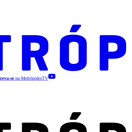
reva-se
na MetrópolesTV