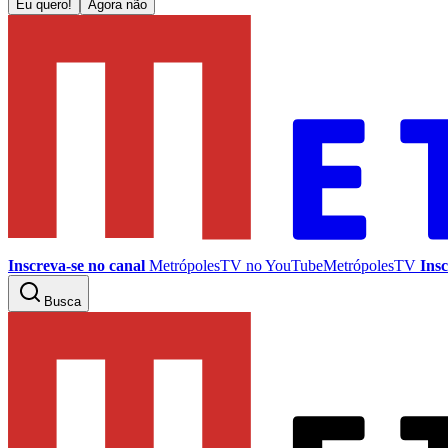
Eu quero!
Agora não
Inscreva-se no canal
MetrópolesTV no
YouTube
MetrópolesTV
Insc
Busca