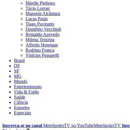
Mirelle Pinheiro
Tácio Lorran
Manoela Alcântara
Lucas Pasin
Tiago Pavinatto
Demétrio Vecchioli
Reinaldo Azevedo
Milena Teixeira
Alfredo Henrique
Rodrigo França
Vinícius Passarelli
Brasil
DF
SP
MG
Mundo
Entretenimento
Vida & Estilo
Saúde
Ciência
Esportes
Especiais
Inscreva-se no canal
MetrópolesTV no
YouTube
MetrópolesTV
Insc