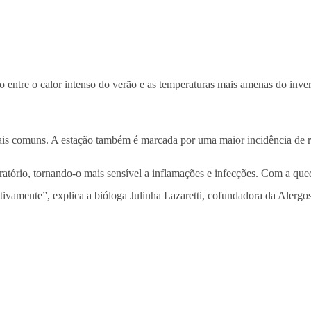
ão entre o calor intenso do verão e as temperaturas mais amenas do inv
mais comuns. A estação também é marcada por uma maior incidência de res
iratório, tornando-o mais sensível a inflamações e infecções. Com a q
tivamente”, explica a bióloga Julinha Lazaretti, cofundadora da Alergo