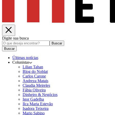
Digite sua busca
Buscar
Buscar
Últimas notícias
Colunistas
Lilian Tahan
Blog do Noblat
Carlos Carone
Andreza Matais
Claudia Meireles
Fábia Oliveira
Dinheiro & Negócios
Igor Gadelha
Ilca Maria Estevão
Isadora Teixeira
Mario Sabino