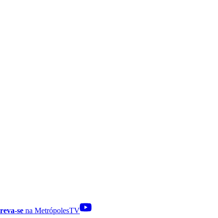
reva-se
na MetrópolesTV