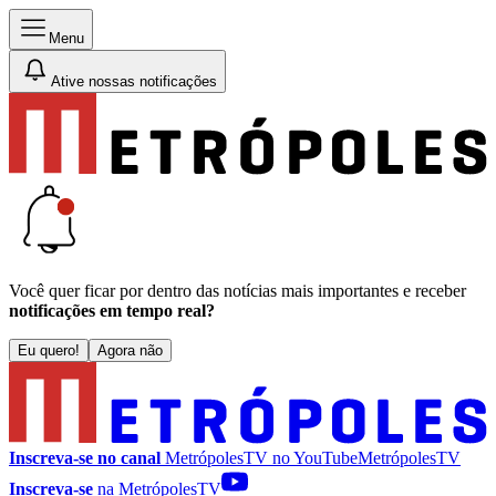
Menu
Ative nossas notificações
Você quer ficar por dentro das notícias mais importantes e receber
notificações em tempo real?
Eu quero!
Agora não
Inscreva-se no canal
MetrópolesTV no
YouTube
MetrópolesTV
Inscreva-se
na MetrópolesTV