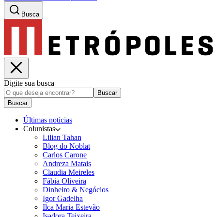
Busca
Digite sua busca
Buscar
Buscar
Últimas notícias
Colunistas
Lilian Tahan
Blog do Noblat
Carlos Carone
Andreza Matais
Claudia Meireles
Fábia Oliveira
Dinheiro & Negócios
Igor Gadelha
Ilca Maria Estevão
Isadora Teixeira