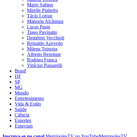
Mario Sabino
Mirelle Pinheiro
Tácio Lorran
Manoela Alcântara
Lucas Pasin
Tiago Pavinatto
Demétrio Vecchioli
Reinaldo Azevedo
Milena Teixeira
Alfredo Henrique
Rodrigo França
Vinícius Passarelli
Brasil
DF
SP
MG
Mundo
Entretenimento
Vida & Estilo
Saúde
Ciência
Esportes
Especiais
Inscreva-se no canal
MetrópolesTV no
YouTube
MetrópolesTV