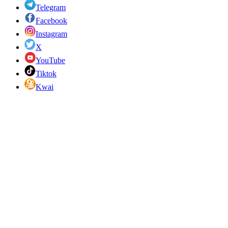
Telegram
Facebook
Instagram
X
YouTube
Tiktok
Kwai