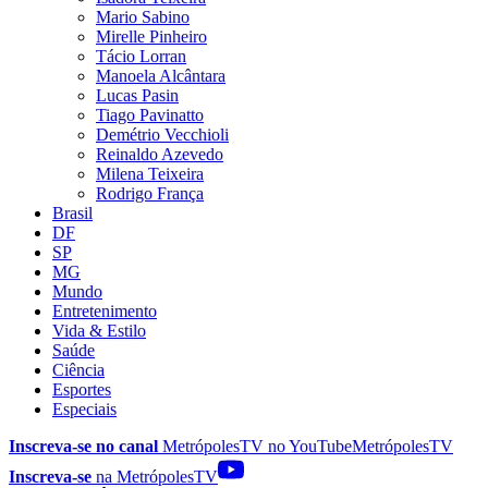
Mario Sabino
Mirelle Pinheiro
Tácio Lorran
Manoela Alcântara
Lucas Pasin
Tiago Pavinatto
Demétrio Vecchioli
Reinaldo Azevedo
Milena Teixeira
Rodrigo França
Brasil
DF
SP
MG
Mundo
Entretenimento
Vida & Estilo
Saúde
Ciência
Esportes
Especiais
Inscreva-se no canal
MetrópolesTV no
YouTube
MetrópolesTV
Inscreva-se
na MetrópolesTV