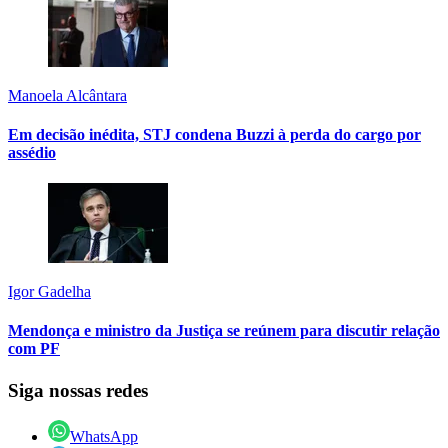
Manoela Alcântara
Em decisão inédita, STJ condena Buzzi à perda do cargo por
assédio
Igor Gadelha
Mendonça e ministro da Justiça se reúnem para discutir relação
com PF
Siga nossas redes
WhatsApp