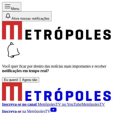
Menu
Ative nossas notificações
Você quer ficar por dentro das notícias mais importantes e receber
notificações em tempo real?
Eu quero!
Agora não
Inscreva-se no canal
MetrópolesTV no
YouTube
MetrópolesTV
Inscreva-se
na MetrópolesTV