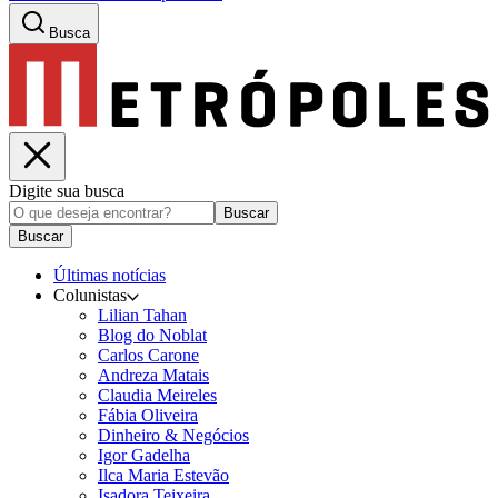
Busca
Digite sua busca
Buscar
Buscar
Últimas notícias
Colunistas
Lilian Tahan
Blog do Noblat
Carlos Carone
Andreza Matais
Claudia Meireles
Fábia Oliveira
Dinheiro & Negócios
Igor Gadelha
Ilca Maria Estevão
Isadora Teixeira