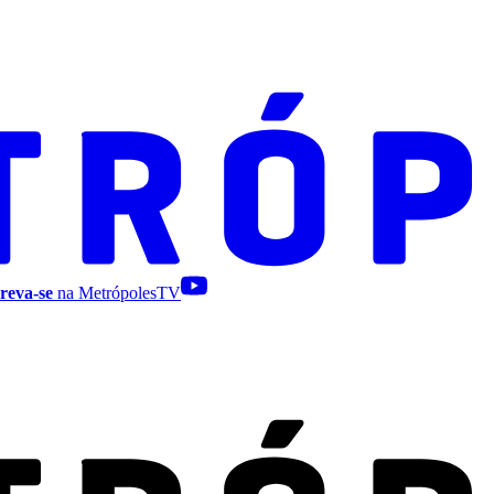
reva-se
na MetrópolesTV