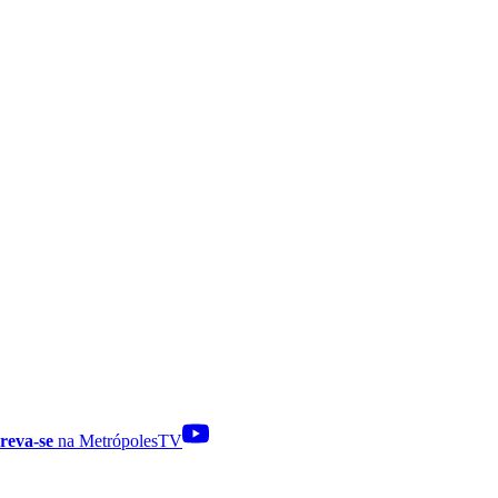
reva-se
na MetrópolesTV