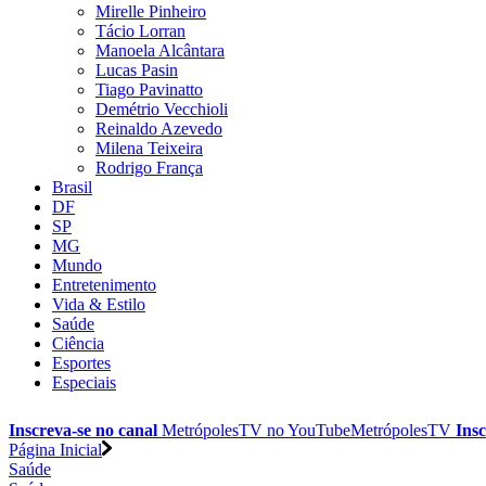
Mirelle Pinheiro
Tácio Lorran
Manoela Alcântara
Lucas Pasin
Tiago Pavinatto
Demétrio Vecchioli
Reinaldo Azevedo
Milena Teixeira
Rodrigo França
Brasil
DF
SP
MG
Mundo
Entretenimento
Vida & Estilo
Saúde
Ciência
Esportes
Especiais
Inscreva-se no canal
MetrópolesTV no
YouTube
MetrópolesTV
Insc
Página Inicial
Saúde