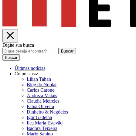
Digite sua busca
Buscar
Buscar
Últimas notícias
Colunistas
Lilian Tahan
Blog do Noblat
Carlos Carone
Andreza Matais
Claudia Meireles
Fábia Oliveira
Dinheiro & Negócios
Igor Gadelha
Ilca Maria Estevão
Isadora Teixeira
Mario Sabino