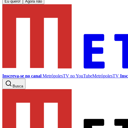
Eu quero!
Agora não
Inscreva-se no canal
MetrópolesTV no
YouTube
MetrópolesTV
Insc
Busca