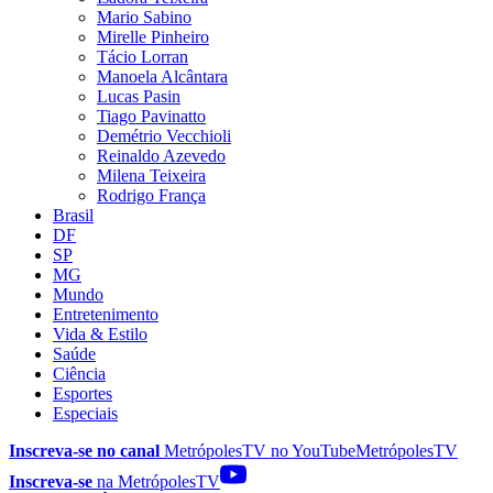
Mario Sabino
Mirelle Pinheiro
Tácio Lorran
Manoela Alcântara
Lucas Pasin
Tiago Pavinatto
Demétrio Vecchioli
Reinaldo Azevedo
Milena Teixeira
Rodrigo França
Brasil
DF
SP
MG
Mundo
Entretenimento
Vida & Estilo
Saúde
Ciência
Esportes
Especiais
Inscreva-se no canal
MetrópolesTV no
YouTube
MetrópolesTV
Inscreva-se
na MetrópolesTV