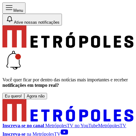
Menu
Ative nossas notificações
Você quer ficar por dentro das notícias mais importantes e receber
notificações em tempo real?
Eu quero!
Agora não
Inscreva-se no canal
MetrópolesTV no
YouTube
MetrópolesTV
Inscreva-se
na MetrópolesTV