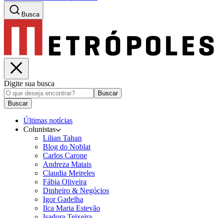
Busca
Digite sua busca
Buscar
Buscar
Últimas notícias
Colunistas
Lilian Tahan
Blog do Noblat
Carlos Carone
Andreza Matais
Claudia Meireles
Fábia Oliveira
Dinheiro & Negócios
Igor Gadelha
Ilca Maria Estevão
Isadora Teixeira